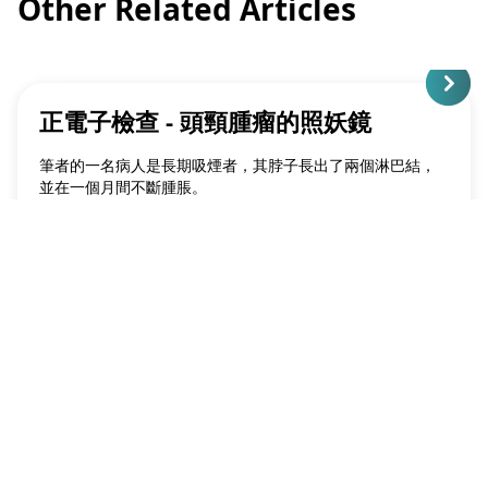
Other Related Articles
正電子檢查 - 頭頸腫瘤的照妖鏡
筆者的一名病人是長期吸煙者，其脖子長出了兩個淋巴結，
並在一個月間不斷腫脹。
Otorhinolaryngology