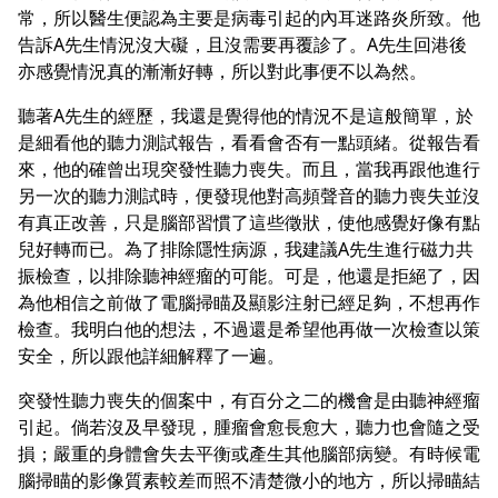
常，所以醫生便認為主要是病毒引起的內耳迷路炎所致。他
告訴A先生情況沒大礙，且沒需要再覆診了。A先生回港後
亦感覺情況真的漸漸好轉，所以對此事便不以為然。
聽著A先生的經歷，我還是覺得他的情況不是這般簡單，於
是細看他的聽力測試報告，看看會否有一點頭緒。從報告看
來，他的確曾出現突發性聽力喪失。而且，當我再跟他進行
另一次的聽力測試時，便發現他對高頻聲音的聽力喪失並沒
有真正改善，只是腦部習慣了這些徵狀，使他感覺好像有點
兒好轉而已。為了排除隱性病源，我建議A先生進行磁力共
振檢查，以排除聽神經瘤的可能。可是，他還是拒絕了，因
為他相信之前做了電腦掃瞄及顯影注射已經足夠，不想再作
檢查。我明白他的想法，不過還是希望他再做一次檢查以策
安全，所以跟他詳細解釋了一遍。
突發性聽力喪失的個案中，有百分之二的機會是由聽神經瘤
引起。倘若沒及早發現，腫瘤會愈長愈大，聽力也會隨之受
損；嚴重的身體會失去平衡或產生其他腦部病變。有時候電
腦掃瞄的影像質素較差而照不清楚微小的地方，所以掃瞄結