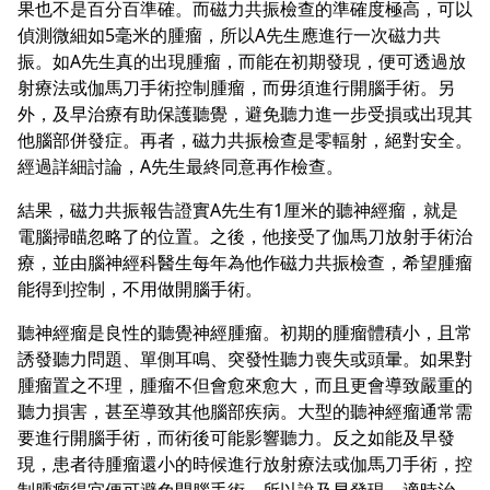
果也不是百分百準確。而磁力共振檢查的準確度極高，可以
偵測微細如5毫米的腫瘤，所以A先生應進行一次磁力共
振。如A先生真的出現腫瘤，而能在初期發現，便可透過放
射療法或伽馬刀手術控制腫瘤，而毋須進行開腦手術。另
外，及早治療有助保護聽覺，避免聽力進一步受損或出現其
他腦部併發症。再者，磁力共振檢查是零輻射，絕對安全。
經過詳細討論，A先生最終同意再作檢查。
結果，磁力共振報告證實A先生有1厘米的聽神經瘤，就是
電腦掃瞄忽略了的位置。之後，他接受了伽馬刀放射手術治
療，並由腦神經科醫生每年為他作磁力共振檢查，希望腫瘤
能得到控制，不用做開腦手術。
聽神經瘤是良性的聽覺神經腫瘤。初期的腫瘤體積小，且常
誘發聽力問題、單側耳鳴、突發性聽力喪失或頭暈。如果對
腫瘤置之不理，腫瘤不但會愈來愈大，而且更會導致嚴重的
聽力損害，甚至導致其他腦部疾病。大型的聽神經瘤通常需
要進行開腦手術，而術後可能影響聽力。反之如能及早發
現，患者待腫瘤還小的時候進行放射療法或伽馬刀手術，控
制腫瘤得宜便可避免開腦手術。所以說及早發現，適時治