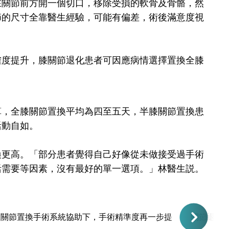
在關節前方開一個切口，移除受損的軟骨及骨骼，然
節的尺寸全靠醫生經驗，可能有偏差，術後滿意度視
確度提升，膝關節退化患者可因應病情選擇置換全膝
算，全膝關節置換平均為四至五天，半膝關節置換患
活動自如。
換更高。「部分患者覺得自己好像從未做接受過手術
活需要等因素，沒有最好的單一選項。」林醫生説。
工關節置換手術系統協助下，手術精準度再一步提
關節退化