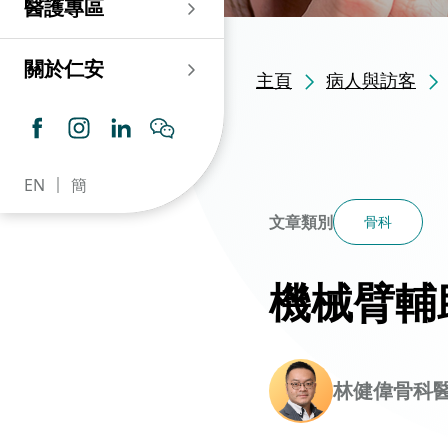
醫護專區
老人科
耳鼻喉科
傷口及造口專科護理服
務
仁安心臟中心
血液及血液腫瘤科
兒科
關於仁安
主頁
病人與訪客
藥房​
內分泌及糖尿專科診
所
腦神經內科
牙科
仁安腎科透析中心
皮膚及性病科
普通科 / 家庭醫學
EN
簡
仁安眼科中心
感染及傳染病科
心理衛生服務 / 精神科
文章類別
骨科
仁安聽覺中心
深切治療科
放射科 / 醫療造影
機械臂輔
仁安骨科及創傷中心
病理科
仁安醫院牙科中心
麻醉科
仁安整形及美容綜合
林健偉骨科
專科中心