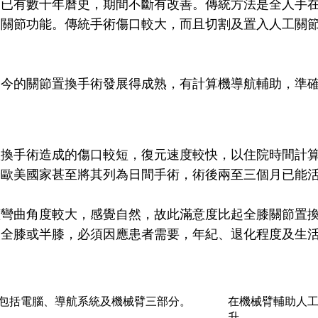
界已有數十年曆史，期間不斷有改善。傳統方法是全人手
復關節功能。傳統手術傷口較大，而且切割及置入人工關
如今的關節置換手術發展得成熟，有計算機導航輔助，準
置換手術造成的傷口較短，復元速度較快，以住院時間計
分歐美國家甚至將其列為日間手術，術後兩至三個月已能
蓋彎曲角度較大，感覺自然，故此滿意度比起全膝關節置
換全膝或半膝，必須因應患者需要，年紀、退化程度及生
包括電腦、導航系統及機械臂三部分。
在機械臂輔助人
升。