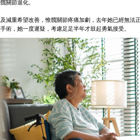
是髖關節退化。
藥及減重希望改善，惟髖關節疼痛加劇，去年她已經無法
大手術，她一度遲疑，考慮足足半年才鼓起勇氣接受。