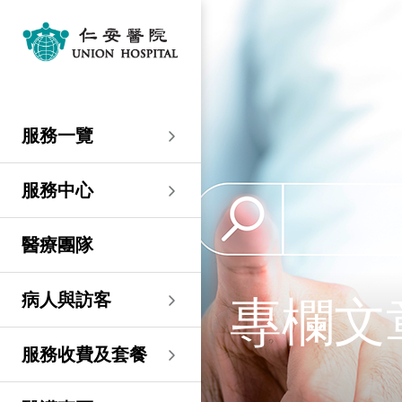
服務一覽
專科服務
婦產科／生殖醫學
外科
內科
兒科
其他醫療服務
服務中心
大圍仁安醫院
尖沙咀 H Zentre
尖沙咀美麗華廣場
分科診所
病人與訪客
入院準備
病人權益
健康資訊
服務收費及套餐
醫護專區
預算費用
關於仁安
仁安概覽
資訊中心
聯絡我們
住院
急症科
普通外科
心臟科
兒科
聽覺服務
大圍仁安醫院
仁安急症門診中心
仁安生殖醫學中心
仁安醫院分科診所 (尖
入院準備
入院前提示
病人約章
專欄文章
收費及套餐
表格下載
提高私家醫院收費透明
仁安概覽
關於仁安醫院
院訊
預約及查詢
服務一覽
沙咀)
度的先導計劃
婦產科
仁安植髮中心
急症及門診
婦產科／生殖醫學
乳房健康
腸胃肝臟科
小兒外科及小兒泌尿科
健康檢查
仁安微創中心
尖沙咀 H Zentre
仁安腫瘤中心
留院指南
病人權益
病人與家庭委員會
小冊子
醫療券計劃
預算費用
紀念日誌
仁心仁術慈善計劃
新聞稿
位置及交通 (泊車及院巴)
仁安醫院分科診所 (將
住院及手術費用預計表
生殖醫學科
仁安醫院分科診所 (尖
服務中心
軍澳)
專科服務
外科
泌尿外科
呼吸系統科
過敏專科服務
疫苗注射
兒科/嬰兒健康中心
仁安醫療造影體檢中
尖沙咀美麗華廣場
部門服務時間
意見回饋
健康資訊
休假通知只適用於V-
醫學研究
資訊中心
專欄文章
意見回饋
沙咀)
心
服務費用預算
CODE醫生
仁安醫院分科診所
醫療團隊
心胸肺外科
骨科
內分泌及糖尿科
其他醫療服務
物理治療
乳房保健及治療中心
分科診所
惡劣天氣安排
認證及獎項
小冊子
職位空缺
其他查詢
仁安醫院分科診所 (尖
(科學園)
仁安早孕中心
申請成為訪院醫生
沙咀) 牙科中心
神經外科 (腦及脊椎)
內科
風濕病科
營養諮詢
仁安保健中心
位置及交通 (泊車及院巴)
臨床績效指標
影片
聯絡我們
專欄文
病人與訪客
仁安醫院分科診所
護士訓練學校
仁安醫院分科診所 (尖
(馬鞍山)
整形外科
腎科
腫瘤科
言語治療
仁安內視鏡及日間手
沙咀) 內視鏡及日間治
感染控制
術中心
療中心
護士網上培訓系統
服務收費及套餐
仁安醫院分科診所
(CNE)
小兒外科及小兒泌尿科
過敏專科服務
眼科
足病診治
(荃灣)
仁安綜合肝臟治療中心