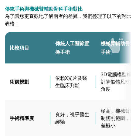
傳統手術與機械臂輔助骨科手術對比
為了讓您更直觀地了解兩者的差異，我們整理了以下的對比
表格：
傳統人工關節置
機械臂輔助骨科
比較項目
換手術
手術
3D電腦模型精
依賴X光片及醫
術前規劃
計算假體尺寸與
生臨床判斷
角度
極高，機械臂限
良好，視乎醫生
手術精準度
制切削範圍，誤
經驗
差極小