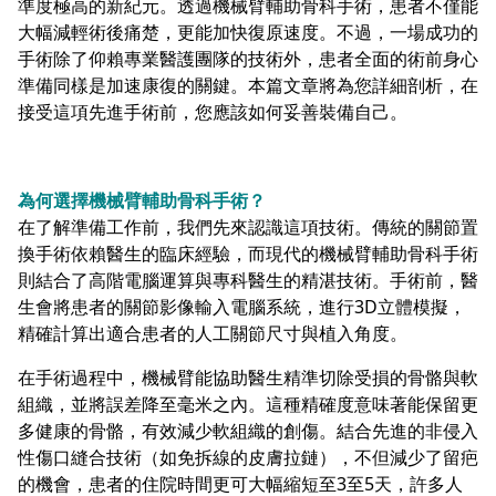
準度極高的新紀元。透過機械臂輔助骨科手術，患者不僅能
大幅減輕術後痛楚，更能加快復原速度。不過，一場成功的
手術除了仰賴專業醫護團隊的技術外，患者全面的術前身心
準備同樣是加速康復的關鍵。本篇文章將為您詳細剖析，在
接受這項先進手術前，您應該如何妥善裝備自己。
為何選擇機械臂輔助骨科手術？
在了解準備工作前，我們先來認識這項技術。傳統的關節置
換手術依賴醫生的臨床經驗，而現代的機械臂輔助骨科手術
則結合了高階電腦運算與專科醫生的精湛技術。手術前，醫
生會將患者的關節影像輸入電腦系統，進行3D立體模擬，
精確計算出適合患者的人工關節尺寸與植入角度。
在手術過程中，機械臂能協助醫生精準切除受損的骨骼與軟
組織，並將誤差降至毫米之內。這種精確度意味著能保留更
多健康的骨骼，有效減少軟組織的創傷。結合先進的非侵入
性傷口縫合技術（如免拆線的皮膚拉鏈），不但減少了留疤
的機會，患者的住院時間更可大幅縮短至3至5天，許多人