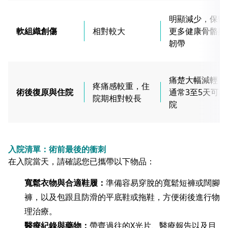
明顯減少，保留
軟組織創傷
相對較大
更多健康骨骼與
韌帶
痛楚大幅減輕，
疼痛感較重，住
術後復原與住院
通常3至5天可出
院期相對較長
院
入院清單：術前最後的衝刺
在入院當天，請確認您已攜帶以下物品：
寬鬆衣物與合適鞋履：
準備容易穿脫的寬鬆短褲或闊腳
褲，以及包跟且防滑的平底鞋或拖鞋，方便術後進行物
理治療。
醫療紀錄與藥物：
帶齊過往的X光片、醫療報告以及目