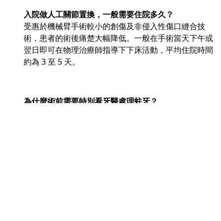
入院做人工關節置換，一般需要住院多久？
受惠於機械臂手術較小的創傷及非侵入性傷口縫合技
術，患者的術後痛楚大幅降低。一般在手術當天下午或
翌日即可在物理治療師指導下下床活動，平均住院時間
約為 3 至 5 天。
為什麼術前需要特別看牙醫處理蛀牙？
口腔內其實充滿了細菌。如果有蛀牙或牙周病， these
細菌可能會進入血液循環中，並隨著血液附著在剛置換
的人工關節上，引起嚴重的併發感染。因此，術前確保
口腔健康是非常關鍵的感染控制步驟。
完成手術並康復後，我可以恢復原本喜愛的運動嗎？
在度過幾個月的復康期並經醫生評估確認後，大部分患
者都可以恢復低衝擊性的運動，例如游泳、踏單車、太