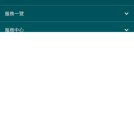
服務一覽
住院
服務中心
急症及門診
大圍仁安醫院
醫療團隊
專科服務
尖沙咀 H Zentre
病人與訪客
其他醫療服務
尖沙咀美麗華廣場
入院準備
服務收費及套餐
分科診所
病人權益
收費及套餐
醫護專區
健康資訊
醫療券計劃
表格下載
關於仁安
預算費用
仁安概覽