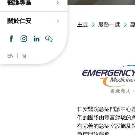
醫護專區
老人科
耳鼻喉科
傷口及造口專科護理服
務
仁安心臟中心
血液及血液腫瘤科
兒科
關於仁安
主頁
服務一覽
藥房​
內分泌及糖尿專科診
所
腦神經內科
牙科
仁安腎科透析中心
皮膚及性病科
普通科 / 家庭醫學
EN
簡
仁安眼科中心
感染及傳染病科
心理衛生服務 / 精神科
仁安聽覺中心
深切治療科
放射科 / 醫療造影
仁安骨科及創傷中心
病理科
仁安醫院牙科中心
麻醉科
仁安醫院急症門診中心
仁安整形及美容綜合
們的團隊由豐富經驗的
專科中心
有完善的急症室設施及
急症門診服務。