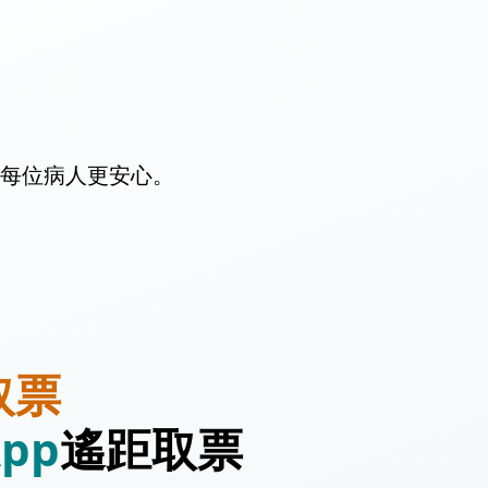
每位病人更安心。
取票
pp
遙距取票