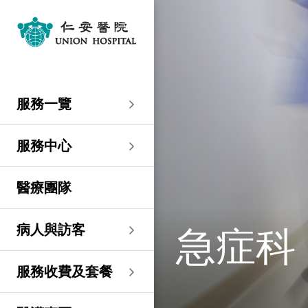
服務一覽
專科服務
婦產科／生殖醫學
外科
內科
兒科
其他醫療服務
服務中心
大圍仁安醫院
尖沙咀 H Zentre
尖沙咀美麗華廣場
分科診所
病人與訪客
入院準備
病人權益
健康資訊
服務收費及套餐
醫護專區
預算費用
關於仁安
仁安概覽
資訊中心
聯絡我們
住院
急症科
普通外科
心臟科
兒科
聽覺服務
大圍仁安醫院
仁安急症門診中心
仁安生殖醫學中心
仁安醫院分科診所 (尖
入院準備
入院前提示
病人約章
專欄文章
收費及套餐
表格下載
提高私家醫院收費透明
仁安概覽
關於仁安醫院
院訊
預約及查詢
服務一覽
沙咀)
度的先導計劃
婦產科
仁安植髮中心
急症及門診
婦產科／生殖醫學
乳房健康
腸胃肝臟科
小兒外科及小兒泌尿科
健康檢查
仁安微創中心
尖沙咀 H Zentre
仁安腫瘤中心
留院指南
病人權益
病人與家庭委員會
小冊子
醫療券計劃
預算費用
紀念日誌
仁心仁術慈善計劃
新聞稿
位置及交通 (泊車及院巴)
仁安醫院分科診所 (將
住院及手術費用預計表
生殖醫學科
仁安醫院分科診所 (尖
服務中心
軍澳)
專科服務
外科
泌尿外科
呼吸系統科
過敏專科服務
疫苗注射
兒科/嬰兒健康中心
仁安醫療造影體檢中
尖沙咀美麗華廣場
部門服務時間
意見回饋
健康資訊
休假通知只適用於V-
醫學研究
資訊中心
專欄文章
意見回饋
沙咀)
心
服務費用預算
CODE醫生
仁安醫院分科診所
醫療團隊
心胸肺外科
骨科
內分泌及糖尿科
其他醫療服務
物理治療
乳房保健及治療中心
分科診所
惡劣天氣安排
認證及獎項
小冊子
職位空缺
其他查詢
仁安醫院分科診所 (尖
(科學園)
仁安早孕中心
申請成為訪院醫生
沙咀) 牙科中心
神經外科 (腦及脊椎)
內科
風濕病科
營養諮詢
仁安保健中心
位置及交通 (泊車及院巴)
臨床績效指標
影片
聯絡我們
急症科
病人與訪客
仁安醫院分科診所
護士訓練學校
仁安醫院分科診所 (尖
(馬鞍山)
整形外科
腎科
腫瘤科
言語治療
仁安內視鏡及日間手
沙咀) 內視鏡及日間治
感染控制
術中心
療中心
護士網上培訓系統
服務收費及套餐
仁安醫院分科診所
(CNE)
小兒外科及小兒泌尿科
過敏專科服務
眼科
足病診治
(荃灣)
仁安綜合肝臟治療中心