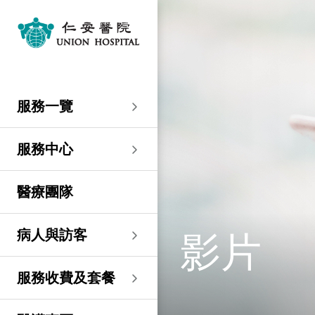
服務一覽
專科服務
婦產科／生殖醫學
外科
內科
兒科
其他醫療服務
服務中心
大圍仁安醫院
尖沙咀 H Zentre
尖沙咀美麗華廣場
分科診所
病人與訪客
入院準備
病人權益
健康資訊
服務收費及套餐
醫護專區
預算費用
關於仁安
仁安概覽
資訊中心
聯絡我們
住院
急症科
普通外科
心臟科
兒科
聽覺服務
大圍仁安醫院
仁安急症門診中心
仁安生殖醫學中心
仁安醫院分科診所 (尖
入院準備
入院前提示
病人約章
專欄文章
收費及套餐
表格下載
提高私家醫院收費透明
仁安概覽
關於仁安醫院
院訊
預約及查詢
服務一覽
沙咀)
度的先導計劃
婦產科
仁安植髮中心
急症及門診
婦產科／生殖醫學
乳房健康
腸胃肝臟科
小兒外科及小兒泌尿科
健康檢查
仁安微創中心
尖沙咀 H Zentre
仁安腫瘤中心
留院指南
病人權益
病人與家庭委員會
小冊子
醫療券計劃
預算費用
紀念日誌
仁心仁術慈善計劃
新聞稿
位置及交通 (泊車及院巴)
仁安醫院分科診所 (將
住院及手術費用預計表
生殖醫學科
仁安醫院分科診所 (尖
服務中心
軍澳)
專科服務
外科
泌尿外科
呼吸系統科
過敏專科服務
疫苗注射
兒科/嬰兒健康中心
仁安醫療造影體檢中
尖沙咀美麗華廣場
部門服務時間
意見回饋
健康資訊
休假通知只適用於V-
醫學研究
資訊中心
專欄文章
意見回饋
沙咀)
心
服務費用預算
CODE醫生
仁安醫院分科診所
醫療團隊
心胸肺外科
骨科
內分泌及糖尿科
其他醫療服務
物理治療
乳房保健及治療中心
分科診所
惡劣天氣安排
認證及獎項
小冊子
職位空缺
其他查詢
仁安醫院分科診所 (尖
(科學園)
仁安早孕中心
申請成為訪院醫生
沙咀) 牙科中心
神經外科 (腦及脊椎)
內科
風濕病科
營養諮詢
仁安保健中心
位置及交通 (泊車及院巴)
臨床績效指標
影片
聯絡我們
影片
病人與訪客
仁安醫院分科診所
護士訓練學校
仁安醫院分科診所 (尖
(馬鞍山)
整形外科
腎科
腫瘤科
言語治療
仁安內視鏡及日間手
沙咀) 內視鏡及日間治
感染控制
術中心
療中心
護士網上培訓系統
服務收費及套餐
仁安醫院分科診所
(CNE)
小兒外科及小兒泌尿科
過敏專科服務
眼科
足病診治
(荃灣)
仁安綜合肝臟治療中心