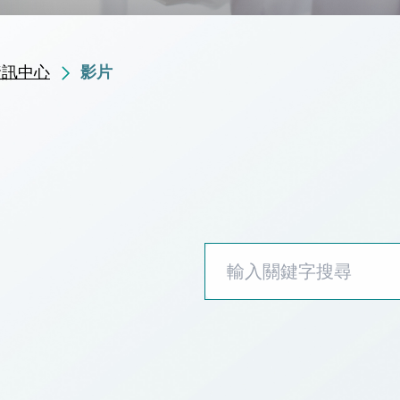
資訊中心
影片
須知
日間手
)
入院須知
【大腸
宮腔鏡處理好子宮黏連的問題後，最
【生殖
放置胚胎？
率?