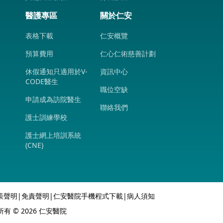
醫護專區
關於仁安
表格下載
仁安概覽
預算費用
仁心仁術慈善計劃
休假通知只適用於V-
資訊中心
CODE醫生
職位空缺
申請成為訪院醫生
聯絡我們
護士訓練學校
護士網上培訓系統
(CNE)
策聲明
|
免責聲明
|
仁安醫院手機程式下載
|
病人須知
 © 2026 仁安醫院