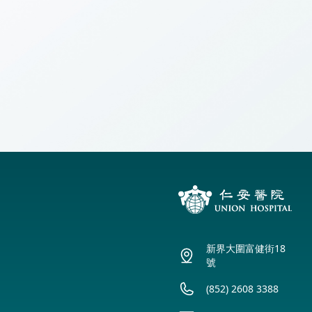
仁安醫院過敏中心
【生殖醫學】如果
【產科】入院程序
教授專科診所
新界大圍富健街18
號
(852) 2608 3388