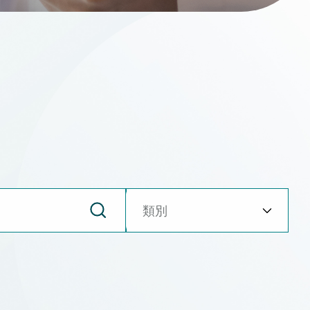
術須知
(一般住院)
鏡】腸道準備
醫學】患有子宮肌瘤和瘜肉是否會大大影響著床