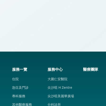
AMH好低是否會更難受孕?
【產科
篇
【產科
服務一覽
服務中心
醫療團隊
住院
大圍仁安醫院
急症及門診
尖沙咀 H Zentre
專科服務
尖沙咀美麗華廣場
其他醫療服務
分科診所