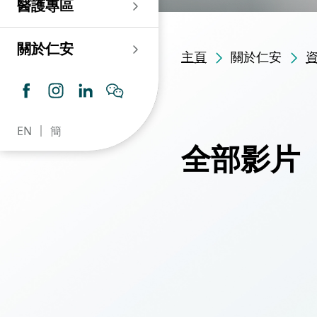
醫護專區
老人科
耳鼻喉科
傷口及造口專科護理服
務
仁安心臟中心
血液及血液腫瘤科
兒科
關於仁安
主頁
關於仁安
藥房​
內分泌及糖尿專科診
所
腦神經內科
牙科
仁安腎科透析中心
皮膚及性病科
普通科 / 家庭醫學
EN
簡
仁安眼科中心
感染及傳染病科
心理衛生服務 / 精神科
全部影片
仁安聽覺中心
深切治療科
放射科 / 醫療造影
仁安骨科及創傷中心
病理科
日間手術及麻醉後
仁安醫院牙科中心
麻醉科
入院須知(產科住院
仁安整形及美容綜合
入院前提示
【生殖醫學】進行
專科中心
晚要在甚麼時候要