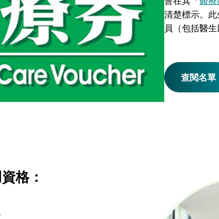
會在其「
醫療
清楚標示。此
員（包括醫生
查閱名單
用資格：
證