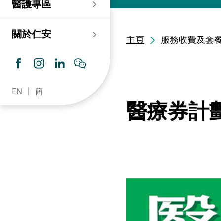
醫護專區
老人科
耳鼻喉科
傷口及造口專科護理服
務
仁安心臟中心
血液及血液腫瘤科
兒科
關於仁安
主頁
服務收費及套
藥房​
內分泌及糖尿專科診
所
腦神經內科
牙科
仁安腎科透析中心
皮膚及性病科
普通科 / 家庭醫學
EN
簡
仁安眼科中心
感染及傳染病科
心理衛生服務 / 精神科
醫療券計
仁安聽覺中心
深切治療科
放射科 / 醫療造影
仁安骨科及創傷中心
病理科
仁安醫院牙科中心
麻醉科
仁安整形及美容綜合
專科中心