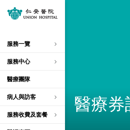
服務一覽
專科服務
婦產科／生殖醫學
外科
內科
兒科
其他醫療服務
服務中心
大圍仁安醫院
尖沙咀 H Zentre
尖沙咀美麗華廣場
分科診所
病人與訪客
入院準備
病人權益
健康資訊
服務收費及套餐
醫護專區
預算費用
關於仁安
仁安概覽
資訊中心
聯絡我們
住院
急症科
普通外科
心臟科
兒科
聽覺服務
大圍仁安醫院
仁安急症門診中心
仁安生殖醫學中心
仁安醫院分科診所 (尖
入院準備
入院前提示
病人約章
專欄文章
收費及套餐
表格下載
提高私家醫院收費透明
仁安概覽
關於仁安醫院
院訊
預約及查詢
服務一覽
沙咀)
度的先導計劃
婦產科
仁安植髮中心
急症及門診
婦產科／生殖醫學
乳房健康
腸胃肝臟科
小兒外科及小兒泌尿科
健康檢查
仁安微創中心
尖沙咀 H Zentre
仁安腫瘤中心
留院指南
病人權益
病人與家庭委員會
小冊子
醫療券計劃
預算費用
紀念日誌
仁心仁術慈善計劃
新聞稿
位置及交通 (泊車及院巴)
仁安醫院分科診所 (將
住院及手術費用預計表
生殖醫學科
仁安醫院分科診所 (尖
服務中心
軍澳)
專科服務
外科
泌尿外科
呼吸系統科
過敏專科服務
疫苗注射
兒科/嬰兒健康中心
仁安醫療造影體檢中
尖沙咀美麗華廣場
部門服務時間
意見回饋
健康資訊
休假通知只適用於V-
醫學研究
資訊中心
專欄文章
意見回饋
沙咀)
心
服務費用預算
CODE醫生
仁安醫院分科診所
醫療團隊
心胸肺外科
骨科
內分泌及糖尿科
其他醫療服務
物理治療
乳房保健及治療中心
分科診所
惡劣天氣安排
認證及獎項
小冊子
職位空缺
其他查詢
仁安醫院分科診所 (尖
(科學園)
仁安早孕中心
申請成為訪院醫生
沙咀) 牙科中心
神經外科 (腦及脊椎)
內科
風濕病科
營養諮詢
仁安保健中心
位置及交通 (泊車及院巴)
臨床績效指標
影片
聯絡我們
醫療券
病人與訪客
仁安醫院分科診所
護士訓練學校
仁安醫院分科診所 (尖
(馬鞍山)
整形外科
腎科
腫瘤科
言語治療
仁安內視鏡及日間手
沙咀) 內視鏡及日間治
感染控制
術中心
療中心
護士網上培訓系統
服務收費及套餐
仁安醫院分科診所
(CNE)
小兒外科及小兒泌尿科
過敏專科服務
眼科
足病診治
(荃灣)
仁安綜合肝臟治療中心