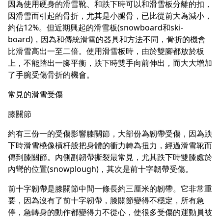
因為使用硬身的滑雪靴、和跌下時可以和滑雪板分離的扣，
因滑雪而引起的骨折，尤其是小腿骨，已比從前大為減小，
約佔12%。但近期興起的滑雪板(snowboard和ski-
board)，因為和傳統滑雪的器具和方法不同，骨折的機會
比滑雪高出一至二倍。使用滑雪板時，由於雙腳都放於板
上，不能踏出一腳平衡，跌下時雙手向前伸出，而大大增加
了手腕受傷骨折的機會。
常見的滑雪受傷
膝關節
約有三份一的受傷影響膝關節，大部份為韌帶受傷，因為跌
下時滑雪橈像槓杆般把身體的衝力轉為扭力，經過滑雪靴而
傳到膝關節。內側副韌帶撕裂最常見，尤其跌下時雙膝處於
內彎的位置(snowplough)，其次是前十字韌帶受傷。
前十字韌帶是膝關節中間一條長約三厘米的韌帶。它非常重
要，因為沒有了前十字韌帶，膝關節變得不穩定，所有急
停，急轉身的動作都變得力不從心，使很多受傷的運動員被