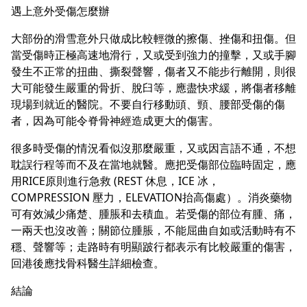
遇上意外受傷怎麼辦
大部份的滑雪意外只做成比較輕微的擦傷、挫傷和扭傷。但
當受傷時正極高速地滑行，又或受到強力的撞擊，又或手腳
發生不正常的扭曲、撕裂聲響，傷者又不能步行離開，則很
大可能發生嚴重的骨折、脫臼等，應盡快求緩，將傷者移離
現場到就近的醫院。不要自行移動頭、頸、腰部受傷的傷
者，因為可能令脊骨神經造成更大的傷害。
很多時受傷的情況看似沒那麼嚴重，又或因言語不通，不想
耽誤行程等而不及在當地就醫。應把受傷部位臨時固定，應
用RICE原則進行急救 (REST 休息，ICE 冰，
COMPRESSION 壓力，ELEVATION抬高傷處）。消炎藥物
可有效減少痛楚、腫脹和去積血。若受傷的部位有腫、痛，
一兩天也沒改善；關節位腫脹，不能屈曲自如或活動時有不
穩、聲響等；走路時有明顯跛行都表示有比較嚴重的傷害，
回港後應找骨科醫生詳細檢查。
結論