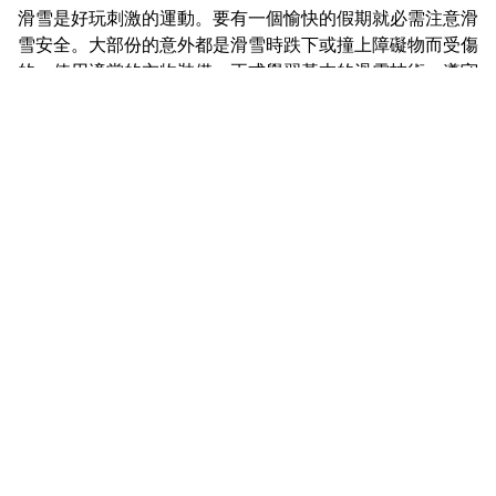
滑雪是好玩刺激的運動。要有一個愉快的假期就必需注意滑
雪安全。大部份的意外都是滑雪時跌下或撞上障礙物而受傷
的。使用適當的衣物裝備、正式學習基本的滑雪技術，遵守
滑雪場的規則，避免速度太快，都可以減少受傷的機會。受
傷後應盡快就醫。七十二小時內用 RICE治理傷處可減少痛
楚及傷勢。若受傷的部位腫、痛、一兩天也沒改善；關節位
腫脹，不能屈曲自如或活動時有不穩、聲響等；走路時有明
顯跛行都表示有比較嚴重的傷害，應找骨科醫生詳細檢查。
本文章所載內容只作參考用途，並非提供任何專業診斷和治
療的意見。
分享帖文