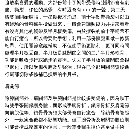
迫放棄喜愛的運動。大部份前十字韌帶受傷時膝關節會有劇
痛、撕裂、移位的感覺，有時還會有pop 的一聲，第二天
膝關節開始腫脹，一星期後才消退。前十字韌帶撕裂可以由
有經驗的骨科醫生檢驗出來，一般會建議照磁力共振來看看
有沒有其他的韌帶及半月板受傷。由於撕裂的前十字韌帶不
能自行癒合，所以需要動手術，利用一部份髕腱重做一條新
韌帶。使用關節窺鏡輔助，不但使手術更順利，更可同時間
處理半月板受傷。半月板是膝關節之間的二片半月形軟骨，
功能是吸收步行或跑步的震盪。失去了半月板的膝關節會很
早退化，所以受傷後應及早醫治，現在已全部用關節窺鏡進
行局部切除或修補已損壞的半月板。
肩關節
除膝關節外，肩關節及手腕關節是比較多受傷的，因為跌下
時雙手張開保護身體，而形成手腕骨折，鎖骨骨折及肩關節
向前脫位等。鎖骨骨折絕大部份會自行癒合，除鎖骨會隆起
外，一般癒合後都不影響功能。但手腕骨折及肩關節脫位則
可能會構成較嚴重的傷害，一般需要醫生復位甚至做手術。