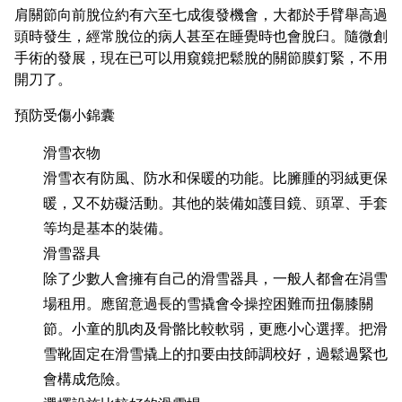
肩關節向前脫位約有六至七成復發機會，大都於手臂舉高過
頭時發生，經常脫位的病人甚至在睡覺時也會脫臼。隨微創
手術的發展，現在已可以用窺鏡把鬆脫的關節膜釘緊，不用
開刀了。
預防受傷小錦囊
滑雪衣物
滑雪衣有防風、防水和保暖的功能。比臃腫的羽絨更保
暖，又不妨礙活動。其他的裝備如護目鏡、頭罩、手套
等均是基本的裝備。
滑雪器具
除了少數人會擁有自己的滑雪器具，一般人都會在涓雪
場租用。應留意過長的雪撬會令操控困難而扭傷膝關
節。小童的肌肉及骨骼比較軟弱，更應小心選擇。把滑
雪靴固定在滑雪撬上的扣要由技師調校好，過鬆過緊也
會構成危險。