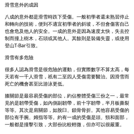
滑雪意外的成因
八成的意外都是滑雪時跌下受傷。一般初學者還未熟習停止
和轉向的技術，便到不適宜初學者的斜坡，不但會傷害自己
也會危及他人的安全。一成的意外是因為速度太快，失去控
制而撞上樹木，石頭或其他人。其餘則是裝備失靈，或使用
登山T-Bar引致。
滑雪有多危險
很多人認為滑雪是很危險的運動，但實際數字不算太高，每
天若有一千人滑雪，祇有二至四人受傷需要醫治。因滑雪而
死亡的機會甚至比游泳更低。
膝關節是最容易受傷的部位，約佔整體受傷三份之一，最常
見的是韌帶受傷，如內側副韌帶，前十字韌帶，半月板撕裂
等等。其次是肩關節，如脫臼、鎖骨骨折。其他容易受傷的
部位有手腕、姆指等等。約有一成的受傷是頭、頸和面部，
一般都是撞擊引致，大部份比較輕微，但亦可以很嚴重。