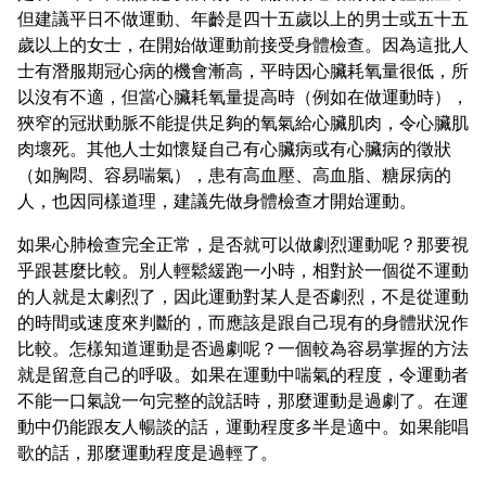
但建議平日不做運動、年齡是四十五歲以上的男士或五十五
歲以上的女士，在開始做運動前接受身體檢查。因為這批人
士有潛服期冠心病的機會漸高，平時因心臟耗氧量很低，所
以沒有不適，但當心臟耗氧量提高時（例如在做運動時），
狹窄的冠狀動脈不能提供足夠的氧氣給心臟肌肉，令心臟肌
肉壞死。其他人士如懷疑自己有心臟病或有心臟病的徵狀
（如胸悶、容易喘氣），患有高血壓、高血脂、糖尿病的
人，也因同樣道理，建議先做身體檢查才開始運動。
如果心肺檢查完全正常，是否就可以做劇烈運動呢？那要視
乎跟甚麼比較。別人輕鬆緩跑一小時，相對於一個從不運動
的人就是太劇烈了，因此運動對某人是否劇烈，不是從運動
的時間或速度來判斷的，而應該是跟自己現有的身體狀況作
比較。怎樣知道運動是否過劇呢？一個較為容易掌握的方法
就是留意自己的呼吸。如果在運動中喘氣的程度，令運動者
不能一口氣說一句完整的說話時，那麼運動是過劇了。在運
動中仍能跟友人暢談的話，運動程度多半是適中。如果能唱
歌的話，那麼運動程度是過輕了。