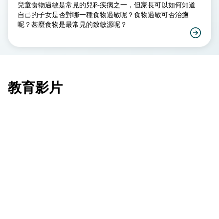
兒童食物過敏是常見的兒科疾病之一，但家長可以如何知道
自己的子女是否對哪一種食物過敏呢？食物過敏可否治癒
呢？甚麼食物是最常見的致敏源呢？
教育影片
食物過敏及治療方法
藥物過敏
過敏專題：#風癩 好痕．好擾人？