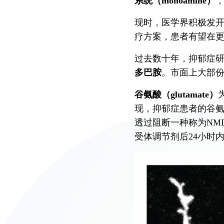
系统（monoamine）
仁安医院过敏中心
现时，医学界积极发
教授专科诊所
疗方案，患者有望在
过去数十年，抑郁症
多巴胺
。市面上大部
谷氨酸（glutamate）
现，抑郁症患者的谷
透过阻断一种称为NM
受体调节剂后24小时