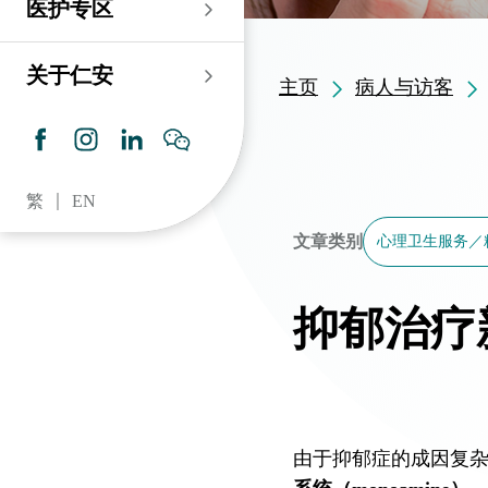
医护专区
老人科
耳鼻喉科
伤口及造口专科护理服
务
仁安心脏中心
血液及血液肿瘤科
儿科
关于仁安
主页
病人与访客
药房​
内分泌及糖尿专科诊
所
脑神经内科
牙科
仁安肾科透析中心
皮肤及性病科
普通科 / 家庭医学
繁
EN
仁安眼科中心
感染及传染病科
心理卫生服务 / 精神科
文章类别
心理卫生服务／
仁安听觉中心
深切治療科
放射科 / 医疗造影
抑郁治疗
仁安骨科及创伤中心
病理科
仁安医院牙科中心
麻醉科
仁安整形及美容综合
专科中心
由于抑郁症的成因复杂