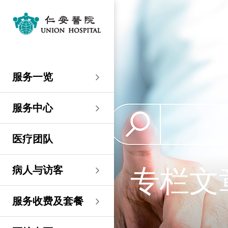
服务一览
专科服务
妇产科／生殖医学
外科
内科
儿科
其他医疗服务
服务中心
大围仁安医院
尖沙咀 H Zentre
尖沙咀美丽华广场
分科诊所
病人与访客
入院准备
病人权益
健康资讯
服务收费及套餐
医护专区
费用预算
关于仁安
仁安概览
资讯中心
联络我们
住院
急症科
普通外科
心脏科
儿科
听觉服务
大围仁安医院
仁安急症门诊中心
仁安生殖医学中心
仁安医院分科诊所 (尖
入院准备
入院前提示
病人约章
专栏文章
收费及套餐
表格下载
提高私家医院收费透明
仁安概览
关于仁安
院讯
预约及查询
服务一览
沙咀)
度的先导计划
妇产科
仁安植发中心
急症及门诊
妇产科／生殖医学
乳房健康
肠胃肝脏科
小儿外科及小儿泌尿科
健康检查
仁安微创中心
尖沙咀 H Zentre
仁安肿瘤中心
留院指南
病人权益
病人与家庭委员会
小册子
医疗券计划
费用预算
纪念日志
仁心仁术慈善计划
新闻稿
位置及交通
仁安医院分科诊所 (将
住院及手术费用预计表
生殖医学科
仁安医院分科诊所 (尖
服务中心
军澳)
专科服务
外科
泌尿外科
呼吸系统科
过敏专科服务
疫苗注射
儿科/婴儿健康中心
仁安医疗造影体检中
尖沙咀美丽华广场
部门服务时间
意见回馈
健康资讯
休假通知只适用于V-
医学研究
资讯中心
专栏文章
意见回馈
沙咀)
心
服务费用预算
CODE医生
仁安医院分科诊所
医疗团队
心胸肺外科
骨科
内分泌及糖尿科
其他医疗服务
物理治疗
乳房保健及治疗中心
分科诊所
恶劣天气安排
认证及奖项
小册子
职位空缺
其他查询
仁安医院分科诊所 (尖
(科学园)
仁安早孕中心
申请成为访院医生
沙咀) 牙科中心
神经外科 (脑及脊椎)
内科
风湿病科
营养咨询
仁安保健中心
位置及交通 (泊车及院巴)
临床绩效指标
视频
联络我们
病人与访客
专栏文
仁安医院分科诊所
护士训练学校
仁安医院分科诊所 (尖
(马鞍山)
整形外科
肾科
肿瘤科
言语治疗
仁安内视镜及日间手
沙咀) 内视镜及日间治
感染控制
术中心
疗中心
护士网上培训系统
服务收费及套餐
仁安医院分科诊所
(CNE)
小儿外科及小儿泌尿科
过敏专科服务
眼科
足病诊治
(荃湾)
仁安综合肝脏治疗中心