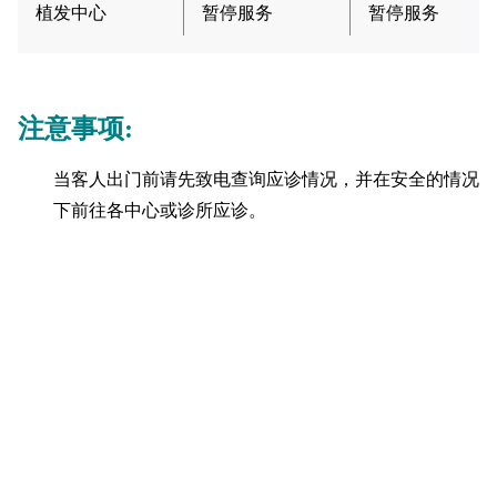
植发中心
暂停服务
暂停服务
注意事项:
当客人出门前请先致电查询应诊情况，并在安全的情况
下前往各中心或诊所应诊。
因恶劣天气而暂停服务之中心或诊所，所有预约均会取
消而不另行通知。
因恶劣天气而取消预约之安排，请在中心或诊所回复正
常服务后致电作重新安排。
当除下八号或以上烈风或暴风信号之两小时后，所有服
务会于办公时间内回复正常。