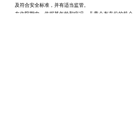
及符合安全标准，并有适当监管。
在住院期内，依据其年龄和病况，儿童会有充份的机会
玩耍，参与康乐活动及接受教育。
阁下如有任何意见或建议，请透过以下途径与我们联络﹕
书面邮寄至香港沙田大围富健街 18 号仁安医院首席调
解员收, 或
电邮至
pf@union.org
参考资料: 儿童病人约章, 香港儿童权利委员会, 1998 年 5 月