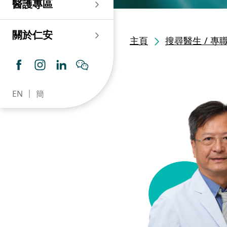
醫護專區
老人科
耳鼻喉科
傷口及造口專科護理服
務
仁安心臟中心
血液及血液腫瘤科
兒科
關於仁安
主頁
搜尋醫生 / 專
藥房​
內分泌及糖尿專科診
所
腦神經內科
牙科
仁安腎科透析中心
皮膚及性病科
普通科 / 家庭醫學
EN
簡
仁安眼科中心
感染及傳染病科
心理衛生服務 / 精神科
仁安聽覺中心
深切治療科
放射科 / 醫療造影
仁安骨科及創傷中心
病理科
仁安醫院牙科中心
麻醉科
仁安整形及美容綜合
專科中心