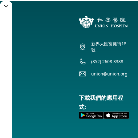
預
約
服
新界大圍富健街18
務
號
(852) 2608 3388
預
union@union.org
約
下載我們的應用程
式:
服
務
時