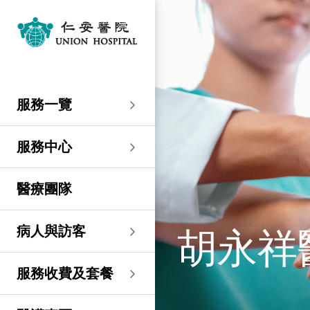
服務一覽
專科服務
婦產科／生殖醫學
外科
內科
兒科
其他醫療服務
服務中心
大圍仁安醫院
尖沙咀 H Zentre
尖沙咀美麗華廣場
分科診所
病人與訪客
入院準備
病人權益
健康資訊
服務收費及套餐
醫護專區
預算費用
關於仁安
仁安概覽
資訊中心
聯絡我們
住院
急症科
普通外科
心臟科
兒科
聽覺服務
大圍仁安醫院
仁安急症門診中心
仁安生殖醫學中心
仁安醫院分科診所 (尖
入院準備
入院前提示
病人約章
專欄文章
收費及套餐
表格下載
提高私家醫院收費透明
仁安概覽
關於仁安醫院
院訊
預約及查詢
服務一覽
沙咀)
度的先導計劃
婦產科
仁安植髮中心
急症及門診
婦產科／生殖醫學
乳房健康
腸胃肝臟科
小兒外科及小兒泌尿科
健康檢查
仁安微創中心
尖沙咀 H Zentre
仁安腫瘤中心
留院指南
病人權益
病人與家庭委員會
小冊子
醫療券計劃
預算費用
紀念日誌
仁心仁術慈善計劃
新聞稿
位置及交通 (泊車及院巴)
仁安醫院分科診所 (將
住院及手術費用預計表
生殖醫學科
仁安醫院分科診所 (尖
服務中心
軍澳)
專科服務
外科
泌尿外科
呼吸系統科
過敏專科服務
疫苗注射
兒科/嬰兒健康中心
仁安醫療造影體檢中
尖沙咀美麗華廣場
部門服務時間
意見回饋
健康資訊
休假通知只適用於V-
醫學研究
資訊中心
專欄文章
意見回饋
沙咀)
心
服務費用預算
CODE醫生
仁安醫院分科診所
醫療團隊
心胸肺外科
骨科
內分泌及糖尿科
其他醫療服務
物理治療
乳房保健及治療中心
分科診所
惡劣天氣安排
認證及獎項
小冊子
職位空缺
其他查詢
仁安醫院分科診所 (尖
(科學園)
仁安早孕中心
申請成為訪院醫生
沙咀) 牙科中心
神經外科 (腦及脊椎)
內科
風濕病科
營養諮詢
仁安保健中心
位置及交通 (泊車及院巴)
臨床績效指標
影片
聯絡我們
胡永祥
病人與訪客
仁安醫院分科診所
護士訓練學校
仁安醫院分科診所 (尖
(馬鞍山)
整形外科
腎科
腫瘤科
言語治療
仁安內視鏡及日間手
沙咀) 內視鏡及日間治
感染控制
術中心
療中心
護士網上培訓系統
服務收費及套餐
仁安醫院分科診所
(CNE)
小兒外科及小兒泌尿科
過敏專科服務
眼科
足病診治
(荃灣)
仁安綜合肝臟治療中心