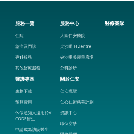
服務一覽
服務中心
醫療團隊
住院
大圍仁安醫院
急症及門診
尖沙咀 H Zentre
專科服務
尖沙咀美麗華廣場
其他醫療服務
分科診所
醫護專區
關於仁安
表格下載
仁安概覽
預算費用
仁心仁術慈善計劃
休假通知只適用於V-
資訊中心
CODE醫生
職位空缺
申請成為訪院醫生