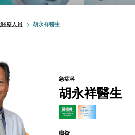
職醫療人員
胡永祥醫生
急症科
胡永祥醫生
職銜