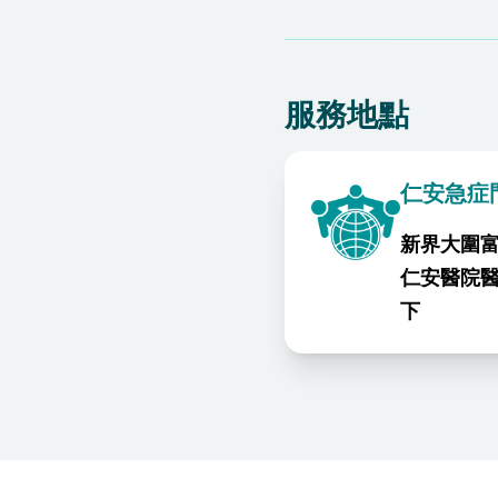
服務地點
仁安急症
新界大圍富
仁安醫院
下