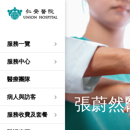
服務一覽
專科服務
婦產科／生殖醫學
外科
內科
兒科
其他醫療服務
服務中心
大圍仁安醫院
尖沙咀 H Zentre
尖沙咀美麗華廣場
分科診所
病人與訪客
入院準備
病人權益
健康資訊
服務收費及套餐
醫護專區
預算費用
關於仁安
仁安概覽
資訊中心
聯絡我們
住院
急症科
普通外科
心臟科
兒科
聽覺服務
大圍仁安醫院
仁安急症門診中心
仁安生殖醫學中心
仁安醫院分科診所 (尖
入院準備
入院前提示
病人約章
專欄文章
收費及套餐
表格下載
提高私家醫院收費透明
仁安概覽
關於仁安醫院
院訊
預約及查詢
服務一覽
沙咀)
度的先導計劃
婦產科
仁安植髮中心
急症及門診
婦產科／生殖醫學
乳房健康
腸胃肝臟科
小兒外科及小兒泌尿科
健康檢查
仁安微創中心
尖沙咀 H Zentre
仁安腫瘤中心
留院指南
病人權益
病人與家庭委員會
小冊子
醫療券計劃
預算費用
紀念日誌
仁心仁術慈善計劃
新聞稿
位置及交通 (泊車及院巴)
仁安醫院分科診所 (將
住院及手術費用預計表
生殖醫學科
仁安醫院分科診所 (尖
服務中心
軍澳)
專科服務
外科
泌尿外科
呼吸系統科
過敏專科服務
疫苗注射
兒科/嬰兒健康中心
仁安醫療造影體檢中
尖沙咀美麗華廣場
部門服務時間
意見回饋
健康資訊
休假通知只適用於V-
醫學研究
資訊中心
專欄文章
意見回饋
沙咀)
心
服務費用預算
CODE醫生
仁安醫院分科診所
醫療團隊
心胸肺外科
骨科
內分泌及糖尿科
其他醫療服務
物理治療
乳房保健及治療中心
分科診所
惡劣天氣安排
認證及獎項
小冊子
職位空缺
其他查詢
仁安醫院分科診所 (尖
(科學園)
仁安早孕中心
申請成為訪院醫生
沙咀) 牙科中心
神經外科 (腦及脊椎)
內科
風濕病科
營養諮詢
仁安保健中心
位置及交通 (泊車及院巴)
臨床績效指標
影片
聯絡我們
張蔚然
病人與訪客
仁安醫院分科診所
護士訓練學校
仁安醫院分科診所 (尖
(馬鞍山)
整形外科
腎科
腫瘤科
言語治療
仁安內視鏡及日間手
沙咀) 內視鏡及日間治
感染控制
術中心
療中心
護士網上培訓系統
服務收費及套餐
仁安醫院分科診所
(CNE)
小兒外科及小兒泌尿科
過敏專科服務
眼科
足病診治
(荃灣)
仁安綜合肝臟治療中心