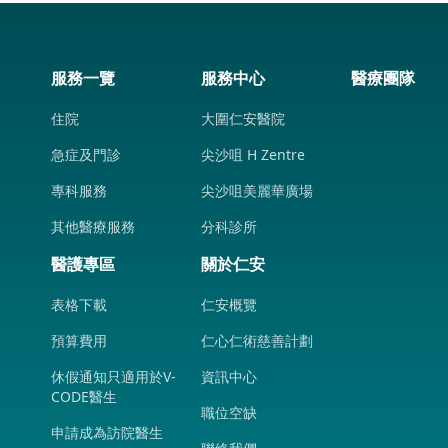
服務一覽
服務中心
醫療團隊
住院
大圍仁安醫院
急症及門診
尖沙咀 H Zentre
專科服務
尖沙咀美麗華廣場
其他醫療服務
分科診所
醫護專區
關於仁安
表格下載
仁安概覽
預算費用
仁心仁術慈善計劃
休假通知只適用於V-
資訊中心
CODE醫生
職位空缺
申請成為訪院醫生