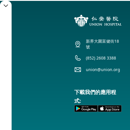
預
約
服
新界大圍富健街18
務
號
(852) 2608 3388
預
union@union.org
約
下載我們的應用程
式:
服
務
時