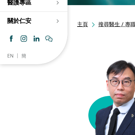
醫護專區
老人科
耳鼻喉科
傷口及造口專科護理服
務
仁安心臟中心
血液及血液腫瘤科
兒科
關於仁安
主頁
搜尋醫生 / 專
藥房​
內分泌及糖尿專科診
所
腦神經內科
牙科
仁安腎科透析中心
皮膚及性病科
普通科 / 家庭醫學
EN
簡
仁安眼科中心
感染及傳染病科
心理衛生服務 / 精神科
仁安聽覺中心
深切治療科
放射科 / 醫療造影
仁安骨科及創傷中心
病理科
仁安醫院牙科中心
麻醉科
仁安整形及美容綜合
專科中心