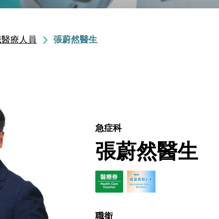
職醫療人員
張蔚然醫生
急症科
張蔚然醫生
職銜