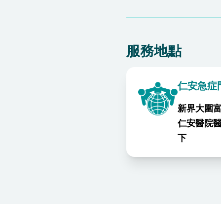
服務地點
仁安急症
新界大圍富
仁安醫院
下