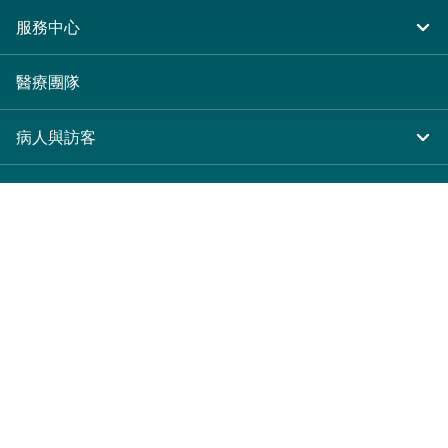
住院
服務中心
急症及門診
大圍仁安醫院
醫療團隊
專科服務
尖沙咀 H Zentre
病人與訪客
其他醫療服務
尖沙咀美麗華廣場
入院準備
服務收費及套餐
分科診所
病人權益
收費及套餐
醫護專區
健康資訊
醫療券計劃
表格下載
關於仁安
預算費用
仁安概覽
新界大圍富健街18號
休假通知只適用於V-CODE醫生
仁心仁術慈善計劃
(852) 2608 3388