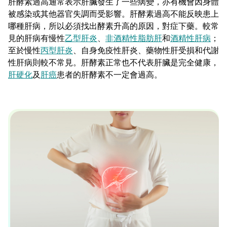
肝酵素過高通常表示肝臟發生了一些病變，亦有機會因身體
被感染或其他器官失調而受影響。肝酵素過高不能反映患上
哪種肝病，所以必須找出酵素升高的原因，對症下藥。較常
見的肝病有慢性
乙型肝炎
、
非酒精性脂肪肝
和
酒精性肝病
；
至於慢性
丙型肝炎
、自身免疫性肝炎、藥物性肝受損和代謝
性肝病則較不常見。肝酵素正常也不代表肝臟是完全健康，
肝硬化
及
肝癌
患者的肝酵素不一定會過高。