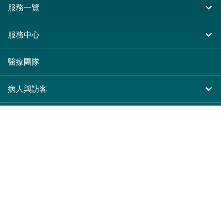
服務一覽
住院
服務中心
急症及門診
大圍仁安醫院
醫療團隊
專科服務
尖沙咀 H Zentre
病人與訪客
其他醫療服務
尖沙咀美麗華廣場
入院準備
服務收費及套餐
分科診所
病人權益
收費及套餐
醫護專區
健康資訊
醫療券計劃
表格下載
關於仁安
預算費用
仁安概覽
新界大圍富健街18號
休假通知只適用於V-CODE醫生