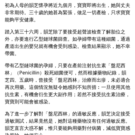
初為人母的韻芝懷孕將近九個月，寶寶即將出生，她與丈夫
非常期待。三十歲的她甚為緊張，做足一切產檢，只求寶寶
能夠平安健康。
踏入第三十六周，韻芝除了要接受超聲波檢查了解胎位之
外，亦要進行乙型鏈球菌篩查。如孕婦帶有這種細菌，通過
產道出生的嬰兒就有機會受到感染。檢查結果顯示，她不幸
帶菌。
帶有乙型鏈球菌的孕婦，只要在產前注射抗生素「盤尼西
林」（Penicillin）殺死細菌便可，然而根據藥物紀錄，韻
芝四、五歲時，曾接受「盤尼西林」治療而出疹，未必適合
再次用藥。這個情況無疑令她感到不知所措︰一旦使用其他
抗生素，有機會衍生更大副作用；若然不接受抗生素治療，
寶寶則可能會被感染。
為了進一步了解對「盤尼西林」的過敏反應，韻芝決定接受
過敏測試，結果竟然是，她對這種藥物沒有任何過敏反應。
韻芝直言大惑不解，惟只要能夠用藥對付病菌，減低寶寶感