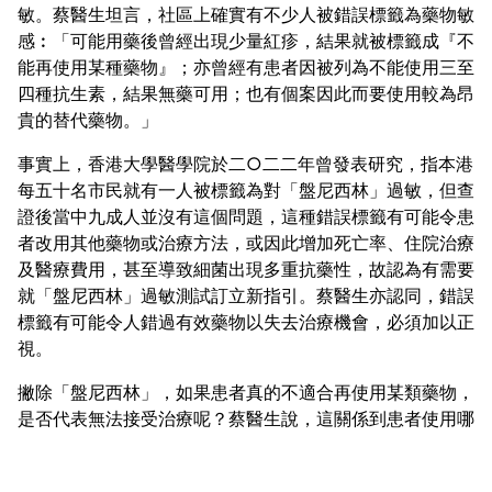
敏。蔡醫生坦言，社區上確實有不少人被錯誤標籤為藥物敏
感︰「可能用藥後曾經出現少量紅疹，結果就被標籤成『不
能再使用某種藥物』；亦曾經有患者因被列為不能使用三至
四種抗生素，結果無藥可用；也有個案因此而要使用較為昂
貴的替代藥物。」
事實上，香港大學醫學院於二○二二年曾發表研究，指本港
每五十名市民就有一人被標籤為對「盤尼西林」過敏，但查
證後當中九成人並沒有這個問題，這種錯誤標籤有可能令患
者改用其他藥物或治療方法，或因此增加死亡率、住院治療
及醫療費用，甚至導致細菌出現多重抗藥性，故認為有需要
就「盤尼西林」過敏測試訂立新指引。蔡醫生亦認同，錯誤
標籤有可能令人錯過有效藥物以失去治療機會，必須加以正
視。
撇除「盤尼西林」，如果患者真的不適合再使用某類藥物，
是否代表無法接受治療呢？蔡醫生說，這關係到患者使用哪
種藥物，例如阿士匹靈，患者可以接受脫敏治療，使其能夠
重新用藥︰「做法是把藥物劑量拆細，由一微克開始逐級加