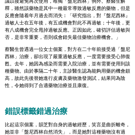
議以後避免再次使用，唯獨「盤尼西林」例外。蔡醫生解
釋，雖然該藥物是其中一種最常導致過敏反應的藥物，但是
反應會隨着年月過去而消失︰「研究指出，對『盤尼西林』
過敏人士在五年後，有五成機會對此不再過敏；十年後，更
有八成機會完全甩掉過敏反應。正因如此，確切評估過敏與
否，是非常重要，否則或會錯失最佳藥物治療機會。」
蔡醫生曾遇過一位女士個案，對方在二十年前接受過「盤尼
西林」治療，卻出現了嚴重過敏反應，一度需要接受心肺復
甦。去年，她因為感染而需要入院治療，並有需要使用到該
種藥物。由於事隔二十年，主診醫生認為能夠用藥的機會頗
高，故此先後替她進行皮膚及藥物激發測試，結果同為陰
性，令她得到了合適藥物治療並且康復。
錯誤標籤錯過治療
比起這宗個案，韻芝對自身的過敏經歷，笑言是曲折離奇，
她並非「盤尼西林自然消失」，而是她對這種藥物沒有過