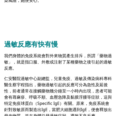
染風險，她便安心。
過敏反應有快有慢
我們身體的免疫系統會對外來物質產生排斥，所謂「藥物過
敏」，就是指口服、外敷或注射了某種藥物之後引起的過敏
反應。
仁安醫院過敏中心副總監，兒童免疫、過敏及傳染病科專科
醫生蔡宇程指出，藥物過敏引起的反應可分為急性及延後
性，前者通常在接觸藥物幾分鐘至一小時內出現，患者可能
會有蕁麻疹、呼吸不順、血壓急降及黏膜浮腫等症狀，這與
特定免疫球蛋白（Specific IgE）有關。原來，免疫系統會
針對致敏原而製造出IgE，當肥大細胞遇到IgE，便會釋放出
發炎物質，並在身體引發過敏症狀，導致不良反應。