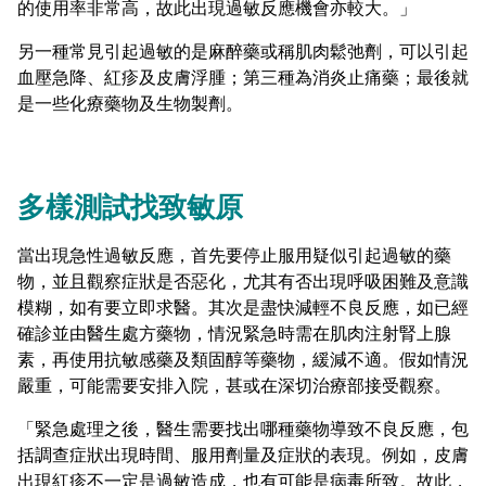
的使用率非常高，故此出現過敏反應機會亦較大。」
另一種常見引起過敏的是麻醉藥或稱肌肉鬆弛劑，可以引起
血壓急降、紅疹及皮膚浮腫；第三種為消炎止痛藥；最後就
是一些化療藥物及生物製劑。
多樣測試找致敏原
當出現急性過敏反應，首先要停止服用疑似引起過敏的藥
物，並且觀察症狀是否惡化，尤其有否出現呼吸困難及意識
模糊，如有要立即求醫。其次是盡快減輕不良反應，如已經
確診並由醫生處方藥物，情況緊急時需在肌肉注射腎上腺
素，再使用抗敏感藥及類固醇等藥物，緩減不適。假如情況
嚴重，可能需要安排入院，甚或在深切治療部接受觀察。
「緊急處理之後，醫生需要找出哪種藥物導致不良反應，包
括調查症狀出現時間、服用劑量及症狀的表現。例如，皮膚
出現紅疹不一定是過敏造成，也有可能是病毒所致。故此，