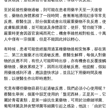
至於延後性藥物過敏，則可能在患者用藥半天至一天後發
生，藥物在身體累積了一段時間，會漸漸地湧現紅疹等常見
反應。蔡醫生說，部分個案或會出現嚴重藥物不良反應，使
皮膚黏膜潰瘍，並可能波及身體器官，使肝、腎功能下降，
嚴重時更會因器官衰竭而死亡，機會率雖然相對較低，十萬
人中僅有一宗個案，但是不能因此掉以輕心。
有時候，患者可能曾經服用過某種藥物後相安無事，卻在第
二、第三次服藥才出現過敏反應。蔡醫生解釋，每個人對藥
物的反應不同，有些人可能即時出疹，亦有機會在反覆接觸
藥物後，藥效累積之下，因而出現過敏反應。他提醒，假如
用藥後感到不適，應該盡快求診，並且記下用藥時間及種
類，以便醫生作出即時應對。
究竟有哪些藥物容易引起過敏反應，我們必須小心使用呢？
蔡醫生舉例，個案中韻芝使用的「盤尼西林」正是其一，它
屬於青霉素類，是第一線抗生素藥物，可用於治療鏈球菌、
葡萄球菌及肺炎雙球菌等細菌引起之感染，他說︰「由於它