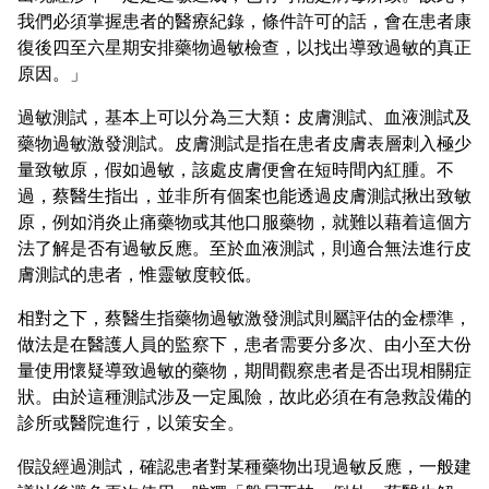
我們必須掌握患者的醫療紀錄，條件許可的話，會在患者康
復後四至六星期安排藥物過敏檢查，以找出導致過敏的真正
原因。」
過敏測試，基本上可以分為三大類︰皮膚測試、血液測試及
藥物過敏激發測試。皮膚測試是指在患者皮膚表層刺入極少
量致敏原，假如過敏，該處皮膚便會在短時間內紅腫。不
過，蔡醫生指出，並非所有個案也能透過皮膚測試揪出致敏
原，例如消炎止痛藥物或其他口服藥物，就難以藉着這個方
法了解是否有過敏反應。至於血液測試，則適合無法進行皮
膚測試的患者，惟靈敏度較低。
相對之下，蔡醫生指藥物過敏激發測試則屬評估的金標準，
做法是在醫護人員的監察下，患者需要分多次、由小至大份
量使用懷疑導致過敏的藥物，期間觀察患者是否出現相關症
狀。由於這種測試涉及一定風險，故此必須在有急救設備的
診所或醫院進行，以策安全。
假設經過測試，確認患者對某種藥物出現過敏反應，一般建