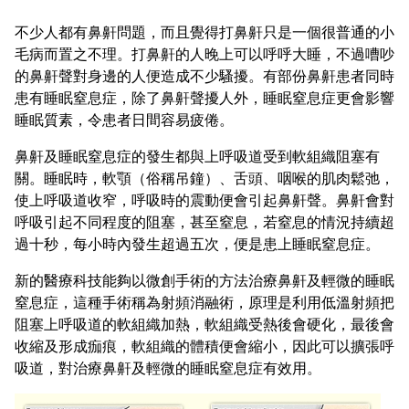
不少人都有鼻鼾問題，而且覺得打鼻鼾只是一個很普通的小
毛病而置之不理。打鼻鼾的人晚上可以呼呼大睡，不過嘈吵
的鼻鼾聲對身邊的人便造成不少騷擾。有部份鼻鼾患者同時
患有睡眠窒息症，除了鼻鼾聲擾人外，睡眠窒息症更會影響
睡眠質素，令患者日間容易疲倦。
鼻鼾及睡眠窒息症的發生都與上呼吸道受到軟組織阻塞有
關。睡眠時，軟顎（俗稱吊鐘）、舌頭、咽喉的肌肉鬆弛，
使上呼吸道收窄，呼吸時的震動便會引起鼻鼾聲。鼻鼾會對
呼吸引起不同程度的阻塞，甚至窒息，若窒息的情況持續超
過十秒，每小時內發生超過五次，便是患上睡眠窒息症。
新的醫療科技能夠以微創手術的方法治療鼻鼾及輕微的睡眠
窒息症，這種手術稱為射頻消融術，原理是利用低溫射頻把
阻塞上呼吸道的軟組織加熱，軟組織受熱後會硬化，最後會
收縮及形成痂痕，軟組織的體積便會縮小，因此可以擴張呼
吸道，對治療鼻鼾及輕微的睡眠窒息症有效用。