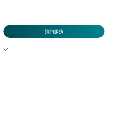
預約服務
預
約
服
務
服務一覽
預
住院
服務中心
約
急症及門診
大圍仁安醫院
醫療團隊