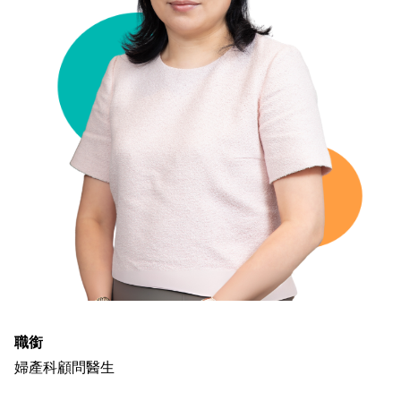
職銜
婦產科顧問醫生