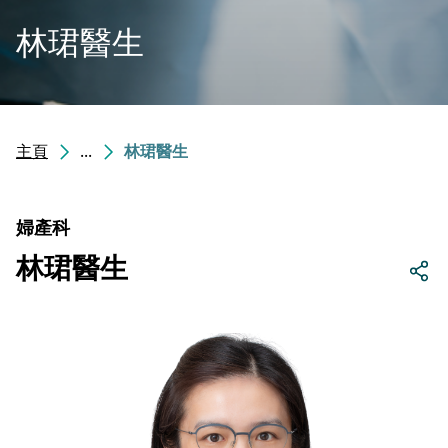
林珺醫生
主頁
...
林珺醫生
婦產科
林珺醫生