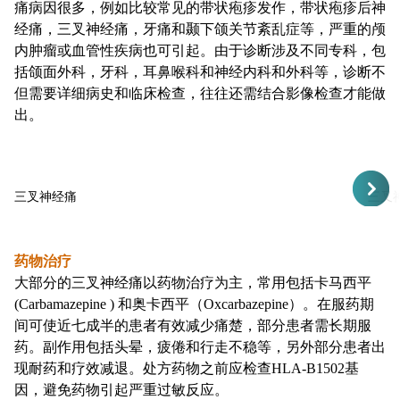
痛病因很多，例如比较常见的带状疱疹发作，带状疱疹后神
经痛，三叉神经痛，牙痛和颞下颌关节紊乱症等，严重的颅
内肿瘤或血管性疾病也可引起。由于诊断涉及不同专科，包
括颌面外科，牙科，耳鼻喉科和神经内科和外科等，诊断不
但需要详细病史和临床检查，往往还需结合影像检查才能做
出。
三叉神经痛
三叉
药物治疗
大部分的三叉神经痛以药物治疗为主，常用包括卡马西平
(Carbamazepine ) 和奥卡西平（Oxcarbazepine）。在服药期
间可使近七成半的患者有效减少痛楚，部分患者需长期服
药。副作用包括头晕，疲倦和行走不稳等，另外部分患者出
现耐药和疗效减退。处方药物之前应检查HLA-B1502基
因，避免药物引起严重过敏反应。