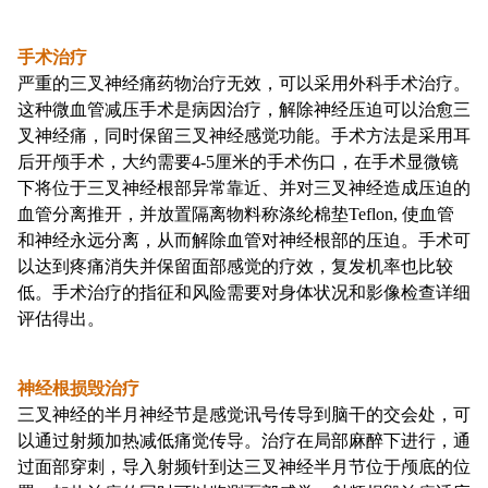
手术治疗
严重的三叉神经痛药物治疗无效，可以采用外科手术治疗。
这种微血管减压手术是病因治疗，解除神经压迫可以治愈三
叉神经痛，同时保留三叉神经感觉功能。手术方法是采用耳
后开颅手术，大约需要4-5厘米的手术伤口，在手术显微镜
下将位于三叉神经根部异常靠近、并对三叉神经造成压迫的
血管分离推开，并放置隔离物料称涤纶棉垫Teflon, 使血管
和神经永远分离，从而解除血管对神经根部的压迫。手术可
以达到疼痛消失并保留面部感觉的疗效，复发机率也比较
低。手术治疗的指征和风险需要对身体状况和影像检查详细
评估得出。
神经根损毁治疗
三叉神经的半月神经节是感觉讯号传导到脑干的交会处，可
以通过射频加热减低痛觉传导。治疗在局部麻醉下进行，通
过面部穿刺，导入射频针到达三叉神经半月节位于颅底的位