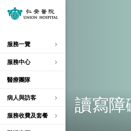
服務一覽
專科服務
婦產科／生殖醫學
外科
內科
兒科
其他醫療服務
服務中心
大圍仁安醫院
尖沙咀 H Zentre
尖沙咀美麗華廣場
分科診所
病人與訪客
入院準備
病人權益
健康資訊
服務收費及套餐
醫護專區
預算費用
關於仁安
仁安概覽
資訊中心
聯絡我們
住院
急症科
普通外科
心臟科
兒科
聽覺服務
大圍仁安醫院
仁安急症門診中心
仁安生殖醫學中心
仁安醫院分科診所 (尖
入院準備
入院前提示
病人約章
專欄文章
收費及套餐
表格下載
提高私家醫院收費透明
仁安概覽
關於仁安醫院
院訊
預約及查詢
服務一覽
沙咀)
度的先導計劃
婦產科
仁安植髮中心
急症及門診
婦產科／生殖醫學
乳房健康
腸胃肝臟科
小兒外科及小兒泌尿科
健康檢查
仁安微創中心
尖沙咀 H Zentre
仁安腫瘤中心
留院指南
病人權益
病人與家庭委員會
小冊子
醫療券計劃
預算費用
紀念日誌
仁心仁術慈善計劃
新聞稿
位置及交通 (泊車及院巴)
仁安醫院分科診所 (將
住院及手術費用預計表
生殖醫學科
仁安醫院分科診所 (尖
服務中心
軍澳)
專科服務
外科
泌尿外科
呼吸系統科
過敏專科服務
疫苗注射
兒科/嬰兒健康中心
仁安醫療造影體檢中
尖沙咀美麗華廣場
部門服務時間
意見回饋
健康資訊
休假通知只適用於V-
醫學研究
資訊中心
專欄文章
意見回饋
沙咀)
心
服務費用預算
CODE醫生
仁安醫院分科診所
醫療團隊
心胸肺外科
骨科
內分泌及糖尿科
其他醫療服務
物理治療
乳房保健及治療中心
分科診所
惡劣天氣安排
認證及獎項
小冊子
職位空缺
其他查詢
仁安醫院分科診所 (尖
(科學園)
仁安早孕中心
申請成為訪院醫生
沙咀) 牙科中心
神經外科 (腦及脊椎)
內科
風濕病科
營養諮詢
仁安保健中心
位置及交通 (泊車及院巴)
臨床績效指標
影片
聯絡我們
讀寫障
病人與訪客
仁安醫院分科診所
護士訓練學校
仁安醫院分科診所 (尖
(馬鞍山)
整形外科
腎科
腫瘤科
言語治療
仁安內視鏡及日間手
沙咀) 內視鏡及日間治
感染控制
術中心
療中心
護士網上培訓系統
服務收費及套餐
仁安醫院分科診所
(CNE)
小兒外科及小兒泌尿科
過敏專科服務
眼科
足病診治
(荃灣)
仁安綜合肝臟治療中心