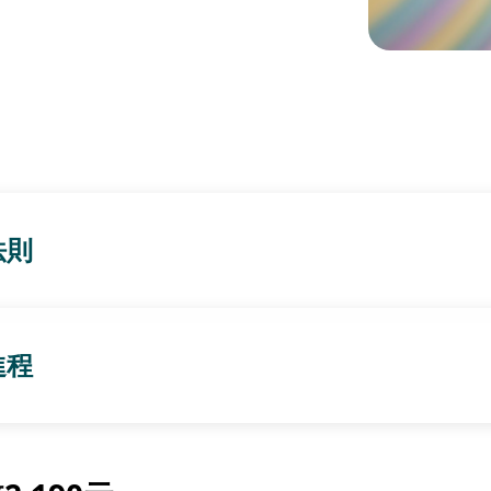
法則
進程