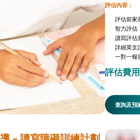
評估內容：
評估前家
智力評估
讀寫評估
詳細英文
一對一報
評估費用：
查詢及預
導 – 讀寫障礙訓練計劃