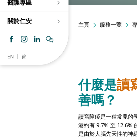
醫護專區
老人科
耳鼻喉科
傷口及造口專科護理服
務
仁安心臟中心
血液及血液腫瘤科
兒科
關於仁安
主頁
服務一覽
藥房​
內分泌及糖尿專科診
所
腦神經內科
牙科
仁安腎科透析中心
皮膚及性病科
普通科 / 家庭醫學
EN
簡
仁安眼科中心
感染及傳染病科
心理衛生服務 / 精神科
仁安聽覺中心
深切治療科
放射科 / 醫療造影
什麼是
讀
仁安骨科及創傷中心
病理科
善嗎？
仁安醫院牙科中心
麻醉科
讀寫障礙是一種常見的
仁安整形及美容綜合
專科中心
港約有 9.7% 至 12
是由於大腦先天性的神