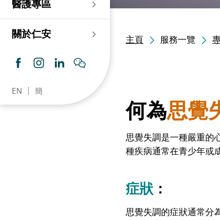
醫護專區
老人科
耳鼻喉科
傷口及造口專科護理服
務
仁安心臟中心
血液及血液腫瘤科
兒科
關於仁安
主頁
服務一覽
藥房​
內分泌及糖尿專科診
所
腦神經內科
牙科
仁安腎科透析中心
皮膚及性病科
普通科 / 家庭醫學
EN
簡
仁安眼科中心
感染及傳染病科
心理衛生服務 / 精神科
何為
思覺
仁安聽覺中心
深切治療科
放射科 / 醫療造影
思覺失調是一種嚴重的
仁安骨科及創傷中心
病理科
種疾病通常在青少年或
仁安醫院牙科中心
麻醉科
症狀
：
仁安整形及美容綜合
專科中心
思覺失調的症狀通常分