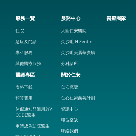
服務一覽
服務中心
醫療團隊
住院
大圍仁安醫院
急症及門診
尖沙咀 H Zentre
專科服務
尖沙咀美麗華廣場
其他醫療服務
分科診所
醫護專區
關於仁安
表格下載
仁安概覽
預算費用
仁心仁術慈善計劃
休假通知只適用於V-
資訊中心
CODE醫生
職位空缺
申請成為訪院醫生
聯絡我們