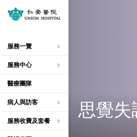
服務一覽
專科服務
婦產科／生殖醫學
外科
內科
兒科
其他醫療服務
服務中心
大圍仁安醫院
尖沙咀 H Zentre
尖沙咀美麗華廣場
分科診所
病人與訪客
入院準備
病人權益
健康資訊
服務收費及套餐
醫護專區
預算費用
關於仁安
仁安概覽
資訊中心
聯絡我們
住院
急症科
普通外科
心臟科
兒科
聽覺服務
大圍仁安醫院
仁安急症門診中心
仁安生殖醫學中心
仁安醫院分科診所 (尖
入院準備
入院前提示
病人約章
專欄文章
收費及套餐
表格下載
提高私家醫院收費透明
仁安概覽
關於仁安醫院
院訊
預約及查詢
服務一覽
沙咀)
度的先導計劃
婦產科
仁安植髮中心
急症及門診
婦產科／生殖醫學
乳房健康
腸胃肝臟科
小兒外科及小兒泌尿科
健康檢查
仁安微創中心
尖沙咀 H Zentre
仁安腫瘤中心
留院指南
病人權益
病人與家庭委員會
小冊子
醫療券計劃
預算費用
紀念日誌
仁心仁術慈善計劃
新聞稿
位置及交通 (泊車及院巴)
仁安醫院分科診所 (將
住院及手術費用預計表
生殖醫學科
仁安醫院分科診所 (尖
服務中心
軍澳)
專科服務
外科
泌尿外科
呼吸系統科
過敏專科服務
疫苗注射
兒科/嬰兒健康中心
仁安醫療造影體檢中
尖沙咀美麗華廣場
部門服務時間
意見回饋
健康資訊
休假通知只適用於V-
醫學研究
資訊中心
專欄文章
意見回饋
沙咀)
心
服務費用預算
CODE醫生
仁安醫院分科診所
醫療團隊
心胸肺外科
骨科
內分泌及糖尿科
其他醫療服務
物理治療
乳房保健及治療中心
分科診所
惡劣天氣安排
認證及獎項
小冊子
職位空缺
其他查詢
仁安醫院分科診所 (尖
(科學園)
仁安早孕中心
申請成為訪院醫生
沙咀) 牙科中心
神經外科 (腦及脊椎)
內科
風濕病科
營養諮詢
仁安保健中心
位置及交通 (泊車及院巴)
臨床績效指標
影片
聯絡我們
思覺失
病人與訪客
仁安醫院分科診所
護士訓練學校
仁安醫院分科診所 (尖
(馬鞍山)
整形外科
腎科
腫瘤科
言語治療
仁安內視鏡及日間手
沙咀) 內視鏡及日間治
感染控制
術中心
療中心
護士網上培訓系統
服務收費及套餐
仁安醫院分科診所
(CNE)
小兒外科及小兒泌尿科
過敏專科服務
眼科
足病診治
(荃灣)
仁安綜合肝臟治療中心