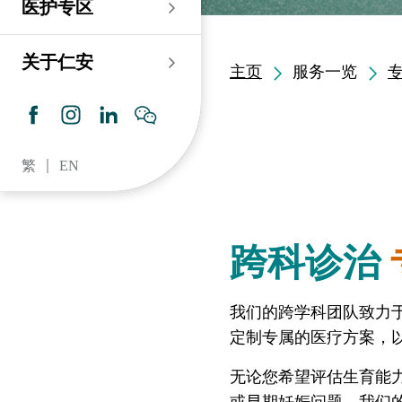
医护专区
老人科
耳鼻喉科
伤口及造口专科护理服
务
仁安心脏中心
血液及血液肿瘤科
儿科
关于仁安
主页
服务一览
药房​
内分泌及糖尿专科诊
所
脑神经内科
牙科
仁安肾科透析中心
皮肤及性病科
普通科 / 家庭医学
繁
EN
仁安眼科中心
感染及传染病科
心理卫生服务 / 精神科
仁安听觉中心
深切治療科
放射科 / 医疗造影
跨科诊治
仁安骨科及创伤中心
病理科
仁安医院牙科中心
麻醉科
我们的跨学科团队致力
定制专属的医疗方案，
仁安整形及美容综合
专科中心
无论您希望评估生育能
或早期妊娠问题，我们