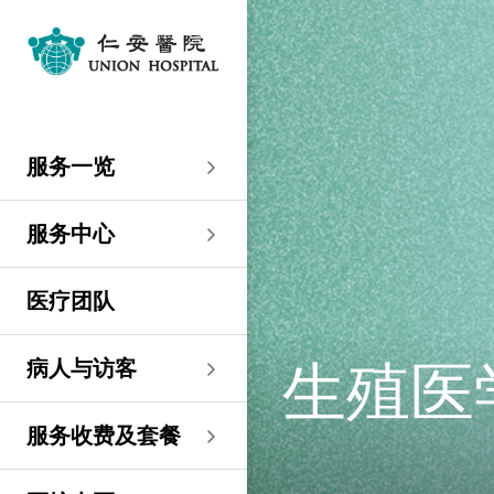
服务一览
专科服务
妇产科／生殖医学
外科
内科
儿科
其他医疗服务
服务中心
大围仁安医院
尖沙咀 H Zentre
尖沙咀美丽华广场
分科诊所
病人与访客
入院准备
病人权益
健康资讯
服务收费及套餐
医护专区
费用预算
关于仁安
仁安概览
资讯中心
联络我们
住院
急症科
普通外科
心脏科
儿科
听觉服务
大围仁安医院
仁安急症门诊中心
仁安生殖医学中心
仁安医院分科诊所 (尖
入院准备
入院前提示
病人约章
专栏文章
收费及套餐
表格下载
提高私家医院收费透明
仁安概览
关于仁安
院讯
预约及查询
服务一览
沙咀)
度的先导计划
妇产科
仁安植发中心
急症及门诊
妇产科／生殖医学
乳房健康
肠胃肝脏科
小儿外科及小儿泌尿科
健康检查
仁安微创中心
尖沙咀 H Zentre
仁安肿瘤中心
留院指南
病人权益
病人与家庭委员会
小册子
医疗券计划
费用预算
纪念日志
仁心仁术慈善计划
新闻稿
位置及交通
仁安医院分科诊所 (将
住院及手术费用预计表
生殖医学科
仁安医院分科诊所 (尖
服务中心
军澳)
专科服务
外科
泌尿外科
呼吸系统科
过敏专科服务
疫苗注射
儿科/婴儿健康中心
仁安医疗造影体检中
尖沙咀美丽华广场
部门服务时间
意见回馈
健康资讯
休假通知只适用于V-
医学研究
资讯中心
专栏文章
意见回馈
沙咀)
心
服务费用预算
CODE医生
仁安医院分科诊所
医疗团队
心胸肺外科
骨科
内分泌及糖尿科
其他医疗服务
物理治疗
乳房保健及治疗中心
分科诊所
恶劣天气安排
认证及奖项
小册子
职位空缺
其他查询
仁安医院分科诊所 (尖
(科学园)
仁安早孕中心
申请成为访院医生
沙咀) 牙科中心
神经外科 (脑及脊椎)
内科
风湿病科
营养咨询
仁安保健中心
位置及交通 (泊车及院巴)
临床绩效指标
视频
联络我们
病人与访客
生殖医
仁安医院分科诊所
护士训练学校
仁安医院分科诊所 (尖
(马鞍山)
整形外科
肾科
肿瘤科
言语治疗
仁安内视镜及日间手
沙咀) 内视镜及日间治
感染控制
术中心
疗中心
护士网上培训系统
服务收费及套餐
仁安医院分科诊所
(CNE)
小儿外科及小儿泌尿科
过敏专科服务
眼科
足病诊治
(荃湾)
仁安综合肝脏治疗中心