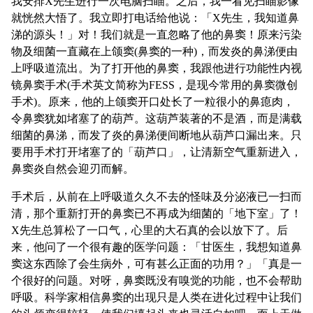
我安排X先生进行一次电脑扫瞄。之后，我一看见扫瞄影像
就恍然大悟了。我立即打电话给他说：「X先生，我知道鼻
涕的源头！」对！我们就是一直忽略了他的鼻窦！原来污染
物及细菌一直藏在上颌窦(鼻窦的一种)，而发炎的鼻涕便由
上呼吸道流出。为了打开他的鼻窦，我跟他进行功能性内视
镜鼻窦手术(手术英文简称为FESS，是现今常用的鼻窦微创
手术)。原来，他的上颌窦开口处长了一粒很小的鼻瘜肉，
令鼻窦犹如堵塞了的葫芦。这葫芦装著的不是酒，而是满载
细菌的鼻涕，而发了炎的鼻涕便间断地从葫芦口漏出来。只
要用手术打开堵塞了的「葫芦口」，让清新空气重新进入，
鼻窦炎自然会迎刃而解。
手术后，从前在上呼吸道久久不去的怪味及分泌液已一扫而
清，那个重新打开的鼻窦已不再成为细菌的「地下室」了！
X先生总算松了一口气，心里的大石真的会以放下了。后
来，他问了一个很有趣的医学问题：「甘医生，我想知道鼻
窦这东西除了会生病外，可有甚么正面的功用？」「真是一
个很好的问题。对呀，鼻窦既没有嗅觉的功能，也不会帮助
呼吸。科学家相信鼻窦的出现只是人类在进化过程中让我们