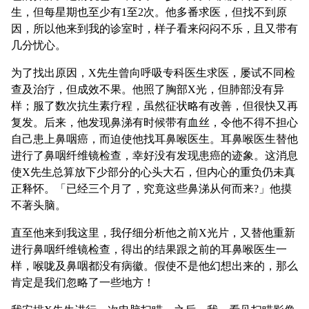
生，但每星期也至少有1至2次。他多番求医，但找不到原
因，所以他来到我的诊室时，样子看来闷闷不乐，且又带有
几分忧心。
为了找出原因，X先生曾向呼吸专科医生求医，屡试不同检
查及治疗，但成效不果。他照了胸部X光，但肺部没有异
样；服了数次抗生素疗程，虽然征状略有改善，但很快又再
复发。后来，他发现鼻涕有时候带有血丝，令他不得不担心
自己患上鼻咽癌，而迫使他找耳鼻喉医生。耳鼻喉医生替他
进行了鼻咽纤维镜检查，幸好没有发现患癌的迹象。这消息
使X先生总算放下少部分的心头大石，但内心的重负仍未真
正释怀。「已经三个月了，究竟这些鼻涕从何而来?」他摸
不著头脑。
直至他来到我这里，我仔细分析他之前X光片，又替他重新
进行鼻咽纤维镜检查，得出的结果跟之前的耳鼻喉医生一
样，喉咙及鼻咽都没有病徽。假使不是他幻想出来的，那么
肯定是我们忽略了一些地方！