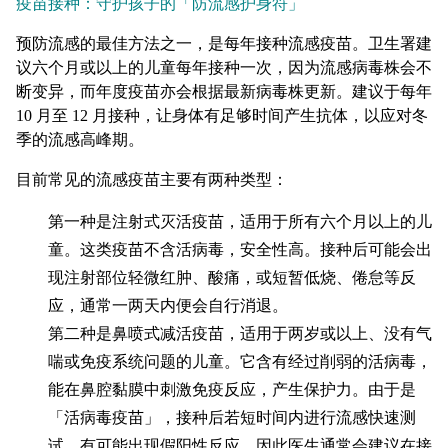
疫苗接种：守护孩子的「防流感护身符」
预防流感的最佳方法之一，是每年接种流感疫苗。卫生署建
议六个月或以上的儿童每年接种一次，因为流感病毒株会不
断变异，而年度疫苗亦会根据最新病毒株更新。建议于每年
10 月至 12 月接种，让身体有足够时间产生抗体，以应对冬
季的流感高峰期。
目前常见的流感疫苗主要有两种类型：
第一种是注射式灭活疫苗，适用于所有六个月以上的儿
童。这类疫苗不含活病毒，安全性高。接种后可能会出
现注射部位轻微红肿、酸痛，或短暂低烧、倦怠等反
应，通常一两天内便会自行消退。
第二种是鼻喷式减活疫苗，适用于两岁或以上、没有气
喘或免疫系统问题的儿童。它含有经过削弱的活病毒，
能在鼻腔黏膜中刺激免疫反应，产生保护力。由于是
「活病毒疫苗」，接种后若短时间内进行流感快速测
试，有可能出现假阳性反应，因此医生通常会建议在接