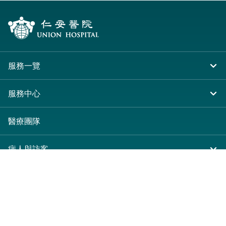
服務一覽
住院
服務中心
急症及門診
大圍仁安醫院
醫療團隊
專科服務
尖沙咀 H Zentre
病人與訪客
其他醫療服務
尖沙咀美麗華廣場
入院準備
服務收費及套餐
分科診所
病人權益
收費及套餐
醫護專區