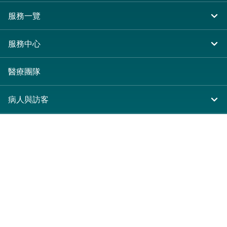
服務一覽
住院
服務中心
急症及門診
大圍仁安醫院
醫療團隊
專科服務
尖沙咀 H Zentre
病人與訪客
其他醫療服務
尖沙咀美麗華廣場
入院準備
服務收費及套餐
分科診所
病人權益
收費及套餐
醫護專區
健康資訊
醫療券計劃
表格下載
關於仁安
預算費用
仁安概覽
新界大圍富健街18號