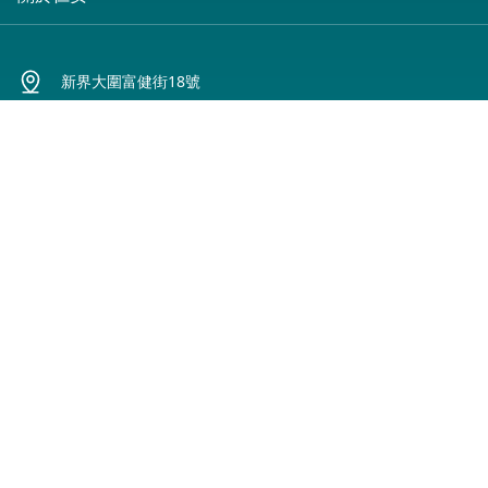
預算費用
仁安概覽
新界大圍富健街18號
休假通知只適用於V-CODE醫生
仁心仁術慈善計劃
(852) 2608 3388
申請成為訪院醫生
資訊中心
union@union.org
護士訓練學校
職位空缺
下載我們的應用程式:
護士網上培訓系統 (CNE)
聯絡我們
電郵(O365)
|
培訓資訊
|
私隱政策聲明
|
免責聲明
|
仁安醫院手機程式下載
|
病人須知
由仁安醫院有限公司經營 版權所有 © 2026 仁安醫院