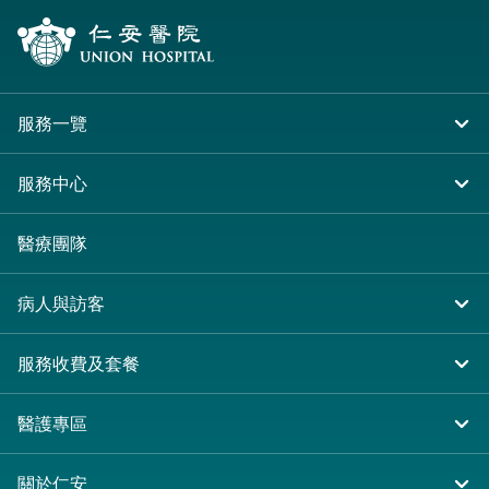
服務一覽
住院
服務中心
急症及門診
大圍仁安醫院
醫療團隊
專科服務
尖沙咀 H Zentre
病人與訪客
其他醫療服務
尖沙咀美麗華廣場
入院準備
服務收費及套餐
分科診所
病人權益
收費及套餐
醫護專區
健康資訊
醫療券計劃
表格下載
關於仁安