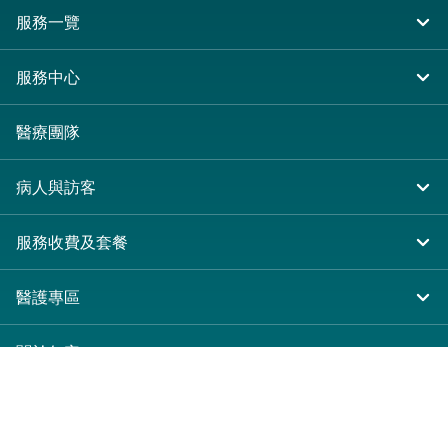
服務一覽
住院
服務中心
急症及門診
大圍仁安醫院
醫療團隊
專科服務
尖沙咀 H Zentre
病人與訪客
其他醫療服務
尖沙咀美麗華廣場
入院準備
服務收費及套餐
分科診所
病人權益
收費及套餐
醫護專區
健康資訊
醫療券計劃
表格下載
關於仁安
預算費用
仁安概覽
新界大圍富健街18號