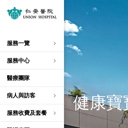
服務一覽
專科服務
婦產科／生殖醫學
外科
內科
兒科
其他醫療服務
服務中心
大圍仁安醫院
尖沙咀 H Zentre
尖沙咀美麗華廣場
分科診所
病人與訪客
入院準備
病人權益
健康資訊
服務收費及套餐
醫護專區
預算費用
關於仁安
仁安概覽
資訊中心
聯絡我們
住院
急症科
普通外科
心臟科
兒科
聽覺服務
大圍仁安醫院
仁安急症門診中心
仁安生殖醫學中心
仁安醫院分科診所 (尖
入院準備
入院前提示
病人約章
專欄文章
收費及套餐
表格下載
提高私家醫院收費透明
仁安概覽
關於仁安醫院
院訊
預約及查詢
服務一覽
沙咀)
度的先導計劃
婦產科
仁安植髮中心
急症及門診
婦產科／生殖醫學
乳房健康
腸胃肝臟科
小兒外科及小兒泌尿科
健康檢查
仁安微創中心
尖沙咀 H Zentre
仁安腫瘤中心
留院指南
病人權益
病人與家庭委員會
小冊子
醫療券計劃
預算費用
紀念日誌
仁心仁術慈善計劃
新聞稿
位置及交通 (泊車及院巴)
仁安醫院分科診所 (將
住院及手術費用預計表
生殖醫學科
仁安醫院分科診所 (尖
服務中心
軍澳)
專科服務
外科
泌尿外科
呼吸系統科
過敏專科服務
疫苗注射
兒科/嬰兒健康中心
仁安醫療造影體檢中
尖沙咀美麗華廣場
部門服務時間
意見回饋
健康資訊
休假通知只適用於V-
醫學研究
資訊中心
專欄文章
意見回饋
沙咀)
心
服務費用預算
CODE醫生
仁安醫院分科診所
醫療團隊
心胸肺外科
骨科
內分泌及糖尿科
其他醫療服務
物理治療
乳房保健及治療中心
分科診所
惡劣天氣安排
認證及獎項
小冊子
職位空缺
其他查詢
仁安醫院分科診所 (尖
(科學園)
仁安早孕中心
申請成為訪院醫生
沙咀) 牙科中心
神經外科 (腦及脊椎)
內科
風濕病科
營養諮詢
仁安保健中心
位置及交通 (泊車及院巴)
臨床績效指標
影片
聯絡我們
健康寶
病人與訪客
仁安醫院分科診所
護士訓練學校
仁安醫院分科診所 (尖
(馬鞍山)
整形外科
腎科
腫瘤科
言語治療
仁安內視鏡及日間手
沙咀) 內視鏡及日間治
感染控制
術中心
療中心
護士網上培訓系統
服務收費及套餐
仁安醫院分科診所
(CNE)
小兒外科及小兒泌尿科
過敏專科服務
眼科
足病診治
(荃灣)
仁安綜合肝臟治療中心