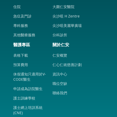
住院
大圍仁安醫院
急症及門診
尖沙咀 H Zentre
專科服務
尖沙咀美麗華廣場
其他醫療服務
分科診所
醫護專區
關於仁安
表格下載
仁安概覽
預算費用
仁心仁術慈善計劃
休假通知只適用於V-
資訊中心
CODE醫生
職位空缺
申請成為訪院醫生
聯絡我們
護士訓練學校
護士網上培訓系統
(CNE)