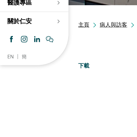
醫護專區
老人科
耳鼻喉科
傷口及造口專科護理服
務
仁安心臟中心
血液及血液腫瘤科
兒科
關於仁安
主頁
病人與訪客
藥房​
內分泌及糖尿專科診
所
腦神經內科
牙科
仁安腎科透析中心
皮膚及性病科
普通科 / 家庭醫學
EN
簡
仁安眼科中心
感染及傳染病科
心理衛生服務 / 精神科
下載
仁安聽覺中心
深切治療科
放射科 / 醫療造影
仁安骨科及創傷中心
病理科
仁安醫院牙科中心
麻醉科
仁安整形及美容綜合
專科中心