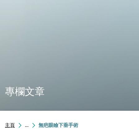
專欄文章
主頁
...
無疤眼瞼下垂手術