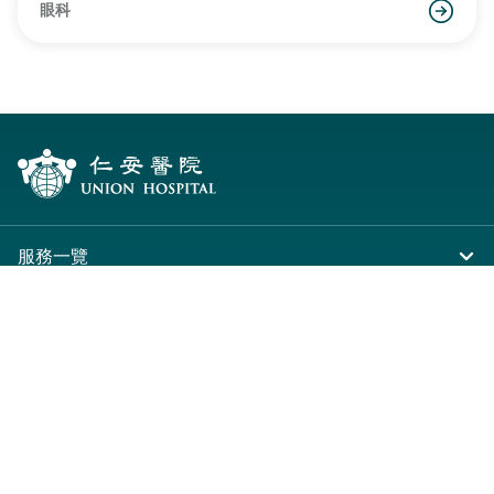
眼科
服務一覽
住院
服務中心
急症及門診
大圍仁安醫院
醫療團隊
專科服務
尖沙咀 H Zentre
病人與訪客
其他醫療服務
尖沙咀美麗華廣場