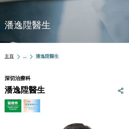
潘逸陞醫生
主頁
...
潘逸陞醫生
深切治療科
潘逸陞醫生