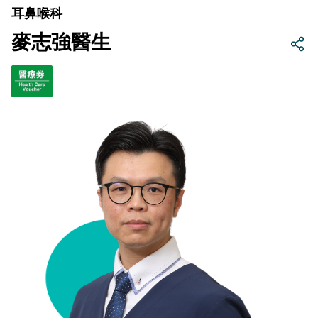
耳鼻喉科
麥志強醫生