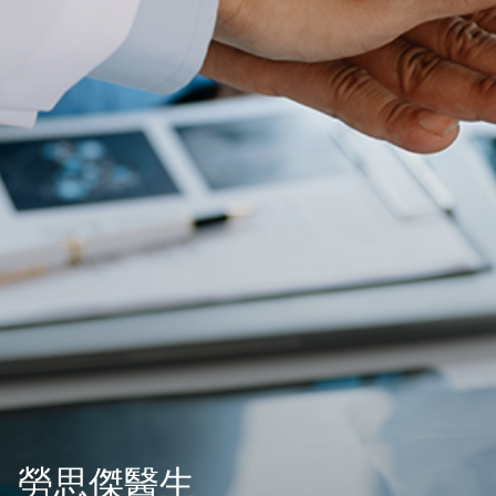
勞思傑醫生