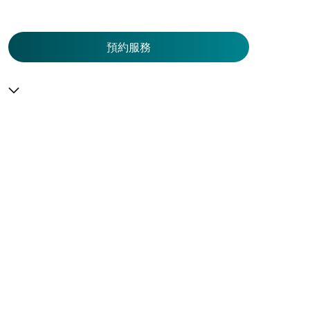
預約服務
預
約
服
務
服務一覽
預
住院
服務中心
約
急症及門診
大圍仁安醫院
醫療團隊
專科服務
尖沙咀 H Zentre