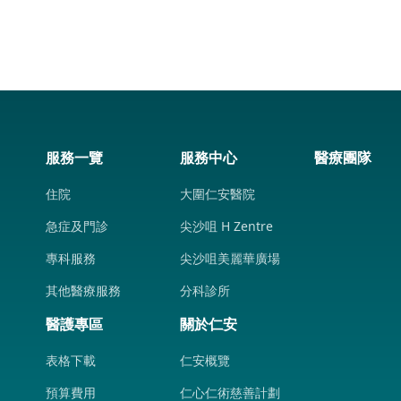
服務一覽
服務中心
醫療團隊
住院
大圍仁安醫院
急症及門診
尖沙咀 H Zentre
專科服務
尖沙咀美麗華廣場
其他醫療服務
分科診所
醫護專區
關於仁安
表格下載
仁安概覽
預算費用
仁心仁術慈善計劃