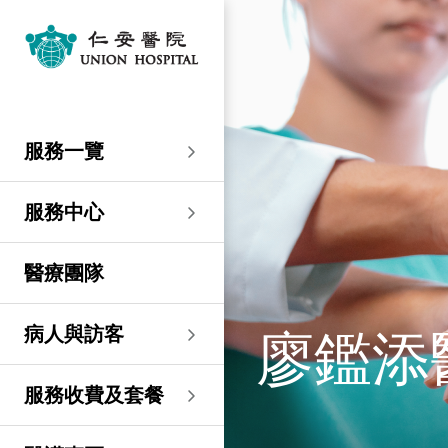
服務一覽
專科服務
婦產科／生殖醫學
外科
內科
兒科
其他醫療服務
服務中心
大圍仁安醫院
尖沙咀 H Zentre
尖沙咀美麗華廣場
分科診所
病人與訪客
入院準備
病人權益
健康資訊
服務收費及套餐
醫護專區
預算費用
關於仁安
仁安概覽
資訊中心
聯絡我們
住院
急症科
普通外科
心臟科
兒科
聽覺服務
大圍仁安醫院
仁安急症門診中心
仁安生殖醫學中心
仁安醫院分科診所 (尖
入院準備
入院前提示
病人約章
專欄文章
收費及套餐
表格下載
提高私家醫院收費透明
仁安概覽
關於仁安醫院
院訊
預約及查詢
服務一覽
沙咀)
度的先導計劃
婦產科
仁安植髮中心
急症及門診
婦產科／生殖醫學
乳房健康
腸胃肝臟科
小兒外科及小兒泌尿科
健康檢查
仁安微創中心
尖沙咀 H Zentre
仁安腫瘤中心
留院指南
病人權益
病人與家庭委員會
小冊子
醫療券計劃
預算費用
紀念日誌
仁心仁術慈善計劃
新聞稿
位置及交通 (泊車及院巴)
仁安醫院分科診所 (將
住院及手術費用預計表
生殖醫學科
仁安醫院分科診所 (尖
服務中心
軍澳)
專科服務
外科
泌尿外科
呼吸系統科
過敏專科服務
疫苗注射
兒科/嬰兒健康中心
仁安醫療造影體檢中
尖沙咀美麗華廣場
部門服務時間
意見回饋
健康資訊
休假通知只適用於V-
醫學研究
資訊中心
專欄文章
意見回饋
沙咀)
心
服務費用預算
CODE醫生
仁安醫院分科診所
醫療團隊
心胸肺外科
骨科
內分泌及糖尿科
其他醫療服務
物理治療
乳房保健及治療中心
分科診所
惡劣天氣安排
認證及獎項
小冊子
職位空缺
其他查詢
仁安醫院分科診所 (尖
(科學園)
仁安早孕中心
申請成為訪院醫生
沙咀) 牙科中心
神經外科 (腦及脊椎)
內科
風濕病科
營養諮詢
仁安保健中心
位置及交通 (泊車及院巴)
臨床績效指標
影片
聯絡我們
廖鑑添
病人與訪客
仁安醫院分科診所
護士訓練學校
仁安醫院分科診所 (尖
(馬鞍山)
整形外科
腎科
腫瘤科
言語治療
仁安內視鏡及日間手
沙咀) 內視鏡及日間治
感染控制
術中心
療中心
護士網上培訓系統
服務收費及套餐
仁安醫院分科診所
(CNE)
小兒外科及小兒泌尿科
過敏專科服務
眼科
足病診治
(荃灣)
仁安綜合肝臟治療中心