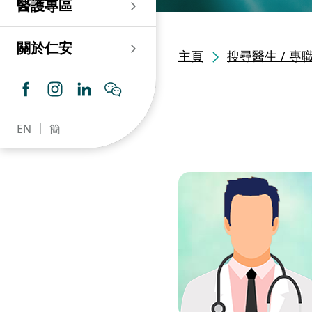
醫護專區
老人科
耳鼻喉科
傷口及造口專科護理服
務
仁安心臟中心
血液及血液腫瘤科
兒科
關於仁安
主頁
搜尋醫生 / 專
藥房​
內分泌及糖尿專科診
所
腦神經內科
牙科
仁安腎科透析中心
皮膚及性病科
普通科 / 家庭醫學
EN
簡
仁安眼科中心
感染及傳染病科
心理衛生服務 / 精神科
仁安聽覺中心
深切治療科
放射科 / 醫療造影
仁安骨科及創傷中心
病理科
仁安醫院牙科中心
麻醉科
仁安整形及美容綜合
專科中心