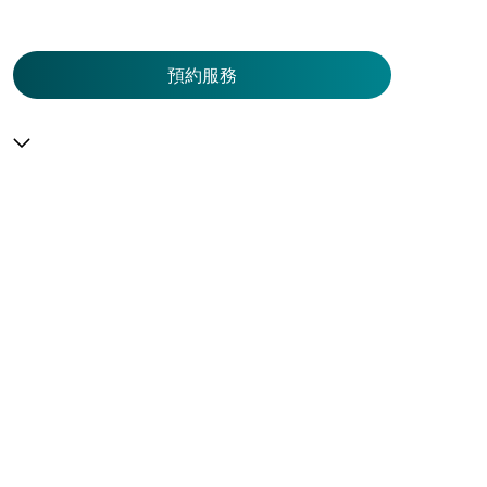
預約服務
預
約
服
務
服務一覽
預
住院
服務中心
約
急症及門診
大圍仁安醫院
醫療團隊
專科服務
尖沙咀 H Zentre