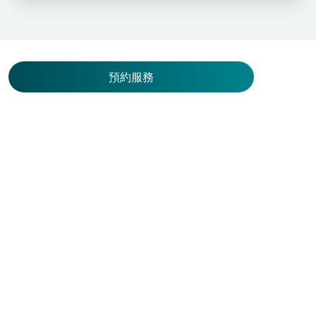
預約服務
其他相關醫療團隊
呼吸系統科 / 睡眠窒息診所
黃永政醫生