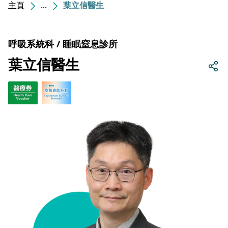
主頁
...
葉立信醫生
呼吸系統科 / 睡眠窒息診所
葉立信醫生