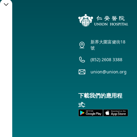
預
約
服
新界大圍富健街18
務
號
(852) 2608 3388
預
union@union.org
約
下載我們的應用程
式:
服
務
時
間