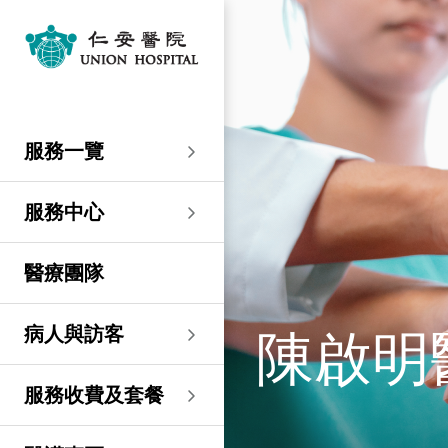
服務一覽
專科服務
婦產科／生殖醫學
外科
內科
兒科
其他醫療服務
服務中心
大圍仁安醫院
尖沙咀 H Zentre
尖沙咀美麗華廣場
分科診所
病人與訪客
入院準備
病人權益
健康資訊
服務收費及套餐
醫護專區
預算費用
關於仁安
仁安概覽
資訊中心
聯絡我們
住院
急症科
普通外科
心臟科
兒科
聽覺服務
大圍仁安醫院
仁安急症門診中心
仁安生殖醫學中心
仁安醫院分科診所 (尖
入院準備
入院前提示
病人約章
專欄文章
收費及套餐
表格下載
提高私家醫院收費透明
仁安概覽
關於仁安醫院
院訊
預約及查詢
服務一覽
沙咀)
度的先導計劃
婦產科
仁安植髮中心
急症及門診
婦產科／生殖醫學
乳房健康
腸胃肝臟科
小兒外科及小兒泌尿科
健康檢查
仁安微創中心
尖沙咀 H Zentre
仁安腫瘤中心
留院指南
病人權益
病人與家庭委員會
小冊子
醫療券計劃
預算費用
紀念日誌
仁心仁術慈善計劃
新聞稿
位置及交通 (泊車及院巴)
仁安醫院分科診所 (將
住院及手術費用預計表
生殖醫學科
仁安醫院分科診所 (尖
服務中心
軍澳)
專科服務
外科
泌尿外科
呼吸系統科
過敏專科服務
疫苗注射
兒科/嬰兒健康中心
仁安醫療造影體檢中
尖沙咀美麗華廣場
部門服務時間
意見回饋
健康資訊
休假通知只適用於V-
醫學研究
資訊中心
專欄文章
意見回饋
沙咀)
心
服務費用預算
CODE醫生
仁安醫院分科診所
醫療團隊
心胸肺外科
骨科
內分泌及糖尿科
其他醫療服務
物理治療
乳房保健及治療中心
分科診所
惡劣天氣安排
認證及獎項
小冊子
職位空缺
其他查詢
仁安醫院分科診所 (尖
(科學園)
仁安早孕中心
申請成為訪院醫生
沙咀) 牙科中心
神經外科 (腦及脊椎)
內科
風濕病科
營養諮詢
仁安保健中心
位置及交通 (泊車及院巴)
臨床績效指標
影片
聯絡我們
陳啟明
病人與訪客
仁安醫院分科診所
護士訓練學校
仁安醫院分科診所 (尖
(馬鞍山)
整形外科
腎科
腫瘤科
言語治療
仁安內視鏡及日間手
沙咀) 內視鏡及日間治
感染控制
術中心
療中心
護士網上培訓系統
服務收費及套餐
仁安醫院分科診所
(CNE)
小兒外科及小兒泌尿科
過敏專科服務
眼科
足病診治
(荃灣)
仁安綜合肝臟治療中心