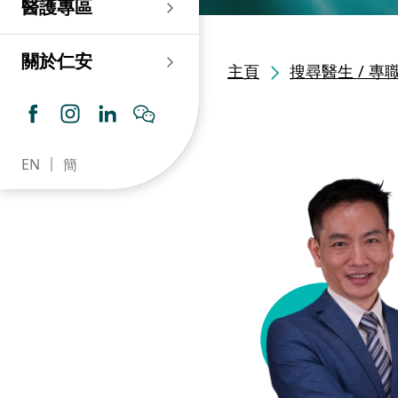
醫護專區
老人科
耳鼻喉科
傷口及造口專科護理服
務
仁安心臟中心
血液及血液腫瘤科
兒科
關於仁安
主頁
搜尋醫生 / 專
藥房​
內分泌及糖尿專科診
所
腦神經內科
牙科
仁安腎科透析中心
皮膚及性病科
普通科 / 家庭醫學
EN
簡
仁安眼科中心
感染及傳染病科
心理衛生服務 / 精神科
仁安聽覺中心
深切治療科
放射科 / 醫療造影
仁安骨科及創傷中心
病理科
仁安醫院牙科中心
麻醉科
仁安整形及美容綜合
專科中心