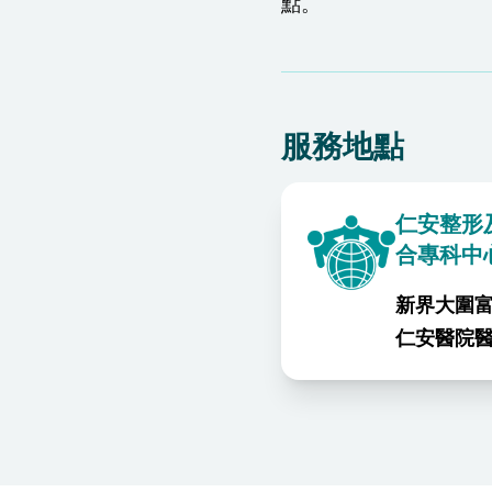
點。​
服務地點
仁安整形
合專科中
新界大圍富
仁安醫院醫