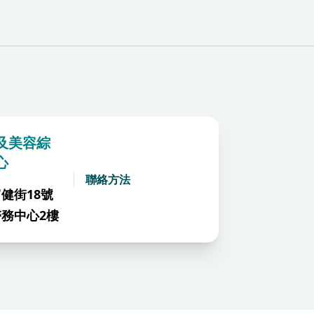
及美容綜
心
聯絡方法
健街18號
務中心2樓