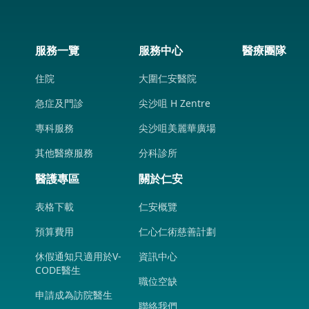
服務一覽
服務中心
醫療團隊
住院
大圍仁安醫院
急症及門診
尖沙咀 H Zentre
專科服務
尖沙咀美麗華廣場
其他醫療服務
分科診所
醫護專區
關於仁安
表格下載
仁安概覽
預算費用
仁心仁術慈善計劃
休假通知只適用於V-
資訊中心
CODE醫生
職位空缺
申請成為訪院醫生
聯絡我們