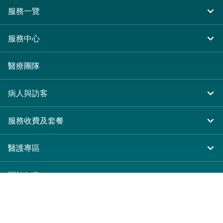
服務一覽
住院
服務中心
急症及門診
大圍仁安醫院
醫療團隊
專科服務
尖沙咀 H Zentre
病人與訪客
其他醫療服務
尖沙咀美麗華廣場
入院準備
服務收費及套餐
分科診所
病人權益
收費及套餐
醫護專區
健康資訊
醫療券計劃
表格下載
關於仁安
預算費用
仁安概覽
新界大圍富健街18號