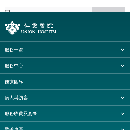
服務一覽
住院
服務中心
急症及門診
大圍仁安醫院
醫療團隊
專科服務
尖沙咀 H Zentre
病人與訪客
其他醫療服務
尖沙咀美麗華廣場
入院準備
服務收費及套餐
分科診所
病人權益
收費及套餐
醫護專區