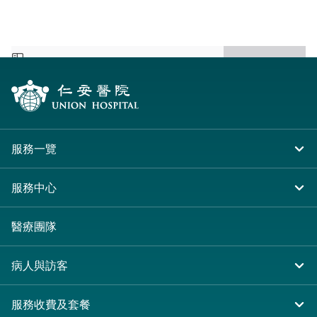
服務一覽
住院
服務中心
急症及門診
大圍仁安醫院
醫療團隊
專科服務
尖沙咀 H Zentre
病人與訪客
其他醫療服務
尖沙咀美麗華廣場
入院準備
服務收費及套餐