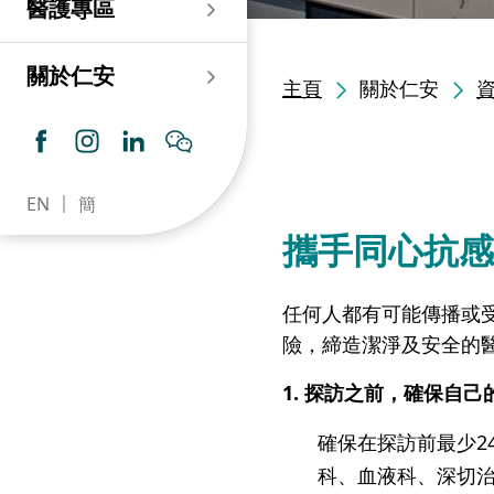
醫護專區
老人科
耳鼻喉科
傷口及造口專科護理服
務
仁安心臟中心
血液及血液腫瘤科
兒科
關於仁安
主頁
關於仁安
藥房​
內分泌及糖尿專科診
所
腦神經內科
牙科
仁安腎科透析中心
皮膚及性病科
普通科 / 家庭醫學
EN
簡
仁安眼科中心
感染及傳染病科
心理衛生服務 / 精神科
攜手同心抗感
仁安聽覺中心
深切治療科
放射科 / 醫療造影
任何人都有可能傳播或
仁安骨科及創傷中心
病理科
險，締造潔淨及安全的
仁安醫院牙科中心
麻醉科
1. 探訪之前，確保自
仁安整形及美容綜合
確保在探訪前最少2
專科中心
科、血液科、深切