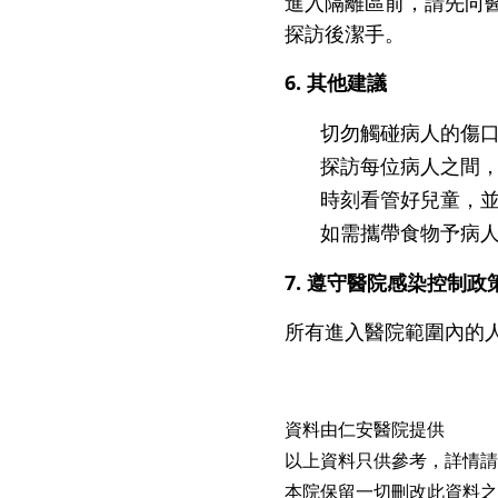
進入隔離區前，請先向
探訪後潔手。
6. 其他建議
切勿觸碰病人的傷
探訪每位病人之間
時刻看管好兒童，
如需攜帶食物予病
7. 遵守醫院感染控制政
所有進入醫院範圍內的
資料由仁安醫院提供
以上資料只供參考，詳情請
本院保留一切刪改此資料之