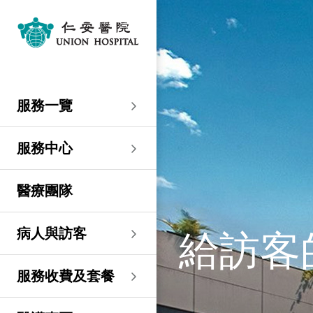
服務一覽
專科服務
婦產科／生殖醫學
外科
內科
兒科
其他醫療服務
服務中心
大圍仁安醫院
尖沙咀 H Zentre
尖沙咀美麗華廣場
分科診所
病人與訪客
入院準備
病人權益
健康資訊
服務收費及套餐
醫護專區
預算費用
關於仁安
仁安概覽
資訊中心
聯絡我們
住院
急症科
普通外科
心臟科
兒科
聽覺服務
大圍仁安醫院
仁安急症門診中心
仁安生殖醫學中心
仁安醫院分科診所 (尖
入院準備
入院前提示
病人約章
專欄文章
收費及套餐
表格下載
提高私家醫院收費透明
仁安概覽
關於仁安醫院
院訊
預約及查詢
服務一覽
沙咀)
度的先導計劃
婦產科
仁安植髮中心
急症及門診
婦產科／生殖醫學
乳房健康
腸胃肝臟科
小兒外科及小兒泌尿科
健康檢查
仁安微創中心
尖沙咀 H Zentre
仁安腫瘤中心
留院指南
病人權益
病人與家庭委員會
小冊子
醫療券計劃
預算費用
紀念日誌
仁心仁術慈善計劃
新聞稿
位置及交通 (泊車及院巴)
仁安醫院分科診所 (將
住院及手術費用預計表
生殖醫學科
仁安醫院分科診所 (尖
服務中心
軍澳)
專科服務
外科
泌尿外科
呼吸系統科
過敏專科服務
疫苗注射
兒科/嬰兒健康中心
仁安醫療造影體檢中
尖沙咀美麗華廣場
部門服務時間
意見回饋
健康資訊
休假通知只適用於V-
醫學研究
資訊中心
專欄文章
意見回饋
沙咀)
心
服務費用預算
CODE醫生
仁安醫院分科診所
醫療團隊
心胸肺外科
骨科
內分泌及糖尿科
其他醫療服務
物理治療
乳房保健及治療中心
分科診所
惡劣天氣安排
認證及獎項
小冊子
職位空缺
其他查詢
仁安醫院分科診所 (尖
(科學園)
仁安早孕中心
申請成為訪院醫生
沙咀) 牙科中心
神經外科 (腦及脊椎)
內科
風濕病科
營養諮詢
仁安保健中心
位置及交通 (泊車及院巴)
臨床績效指標
影片
聯絡我們
給訪客
病人與訪客
仁安醫院分科診所
護士訓練學校
仁安醫院分科診所 (尖
(馬鞍山)
整形外科
腎科
腫瘤科
言語治療
仁安內視鏡及日間手
沙咀) 內視鏡及日間治
感染控制
術中心
療中心
護士網上培訓系統
服務收費及套餐
仁安醫院分科診所
(CNE)
小兒外科及小兒泌尿科
過敏專科服務
眼科
足病診治
(荃灣)
仁安綜合肝臟治療中心