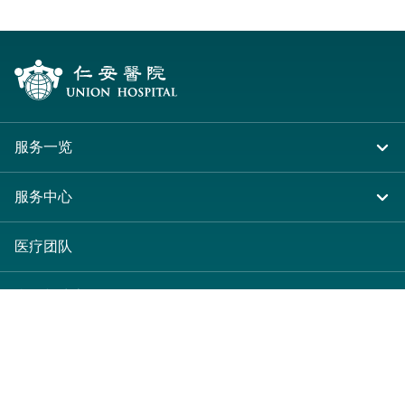
服务一览
住院
服务中心
急症及门诊
大围仁安医院
医疗团队
专科服务
尖沙咀 H Zentre
病人与访客
其他医疗服务
尖沙咀美丽华广场
入院准备
服务收费及套餐
分科诊所
病人权益
收费及套餐
医护专区