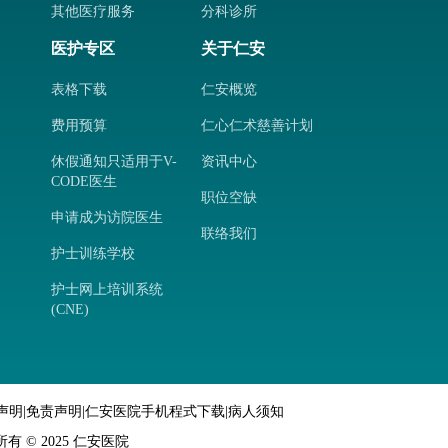
其他医疗服务
分科诊所
医护专区
关于仁安
表格下载
仁安概览
费用预算
仁心仁术慈善计划
休假通知只适用于V-
资讯中心
CODE医生
职位空缺
申请成为访院医生
联络我们
护士训练学校
护士网上培训系统
(CNE)
声明
|
免责声明
|
仁安医院手机程式下载
|
病人须知
 © 2025 仁安医院