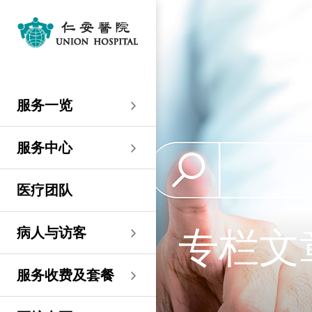
服务一览
专科服务
妇产科／生殖医学
外科
内科
儿科
其他医疗服务
服务中心
大围仁安医院
尖沙咀 H Zentre
尖沙咀美丽华广场
分科诊所
病人与访客
入院准备
病人权益
健康资讯
服务收费及套餐
医护专区
费用预算
关于仁安
仁安概览
资讯中心
联络我们
住院
急症科
普通外科
心脏科
儿科
听觉服务
大围仁安医院
仁安急症门诊中心
仁安生殖医学中心
仁安医院分科诊所 (尖
入院准备
入院前提示
病人约章
专栏文章
收费及套餐
表格下载
提高私家医院收费透明
仁安概览
关于仁安
院讯
预约及查询
服务一览
沙咀)
度的先导计划
妇产科
仁安植发中心
急症及门诊
妇产科／生殖医学
乳房健康
肠胃肝脏科
小儿外科及小儿泌尿科
健康检查
仁安微创中心
尖沙咀 H Zentre
仁安肿瘤中心
留院指南
病人权益
病人与家庭委员会
小册子
医疗券计划
费用预算
纪念日志
仁心仁术慈善计划
新闻稿
位置及交通
仁安医院分科诊所 (将
住院及手术费用预计表
生殖医学科
仁安医院分科诊所 (尖
服务中心
军澳)
专科服务
外科
泌尿外科
呼吸系统科
过敏专科服务
疫苗注射
儿科/婴儿健康中心
仁安医疗造影体检中
尖沙咀美丽华广场
部门服务时间
意见回馈
健康资讯
休假通知只适用于V-
医学研究
资讯中心
专栏文章
意见回馈
沙咀)
心
服务费用预算
CODE医生
仁安医院分科诊所
医疗团队
心胸肺外科
骨科
内分泌及糖尿科
其他医疗服务
物理治疗
乳房保健及治疗中心
分科诊所
恶劣天气安排
认证及奖项
小册子
职位空缺
其他查询
仁安医院分科诊所 (尖
(科学园)
仁安早孕中心
申请成为访院医生
沙咀) 牙科中心
神经外科 (脑及脊椎)
内科
风湿病科
营养咨询
仁安保健中心
位置及交通 (泊车及院巴)
临床绩效指标
视频
联络我们
病人与访客
专栏文
仁安医院分科诊所
护士训练学校
仁安医院分科诊所 (尖
(马鞍山)
整形外科
肾科
肿瘤科
言语治疗
仁安内视镜及日间手
沙咀) 内视镜及日间治
感染控制
术中心
疗中心
护士网上培训系统
服务收费及套餐
仁安医院分科诊所
(CNE)
小儿外科及小儿泌尿科
过敏专科服务
眼科
足病诊治
(荃湾)
仁安综合肝脏治疗中心