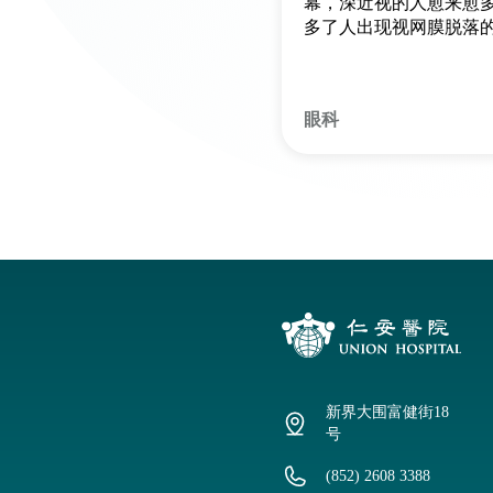
幕，深近视的人愈来愈
多了人出现视网膜脱落
况。视网膜是眼球内一
的感光细胞组织，它的
像相机菲林，负责塑造
眼科
影像。
新界大围富健街18
号
(852) 2608 3388