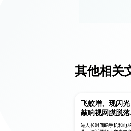
其他相关
飞蚊增、现闪
敲响视网膜脱落
号
港人长时间睇手机和电