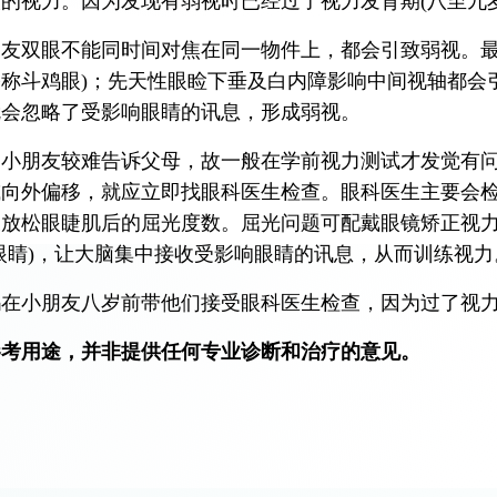
的视力。因为发现有弱视时已经过了视力发育期(八至九
朋友双眼不能同时间对焦在同一物件上，都会引致弱视。
(俗称斗鸡眼)；先天性眼睑下垂及白内障影响中间视轴都
就会忽略了受影响眼睛的讯息，形成弱视。
为小朋友较难告诉父母，故一般在学前视力测试才发觉有
或向外偏移，就应立即找眼科医生检查。眼科医生主要会
及放松眼睫肌后的屈光度数。屈光问题可配戴眼镜矫正视
眼睛)，让大脑集中接收受影响眼睛的讯息，从而训练视力
妈在小朋友八岁前带他们接受眼科医生检查，因为过了视
参考用途，并非提供任何专业诊断和治疗的意见。