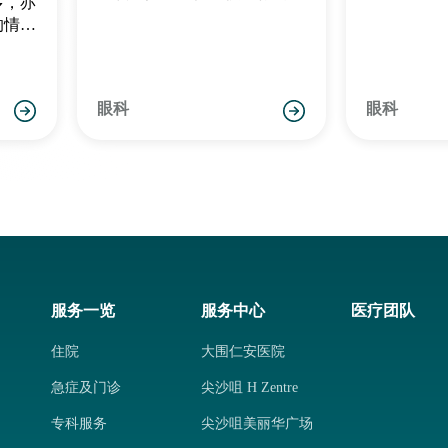
多，亦
然外观。
的情
片很薄
功能就
眼见的
眼科
眼科
服务一览
服务中心
医疗团队
住院
大围仁安医院
急症及门诊
尖沙咀 H Zentre
专科服务
尖沙咀美丽华广场