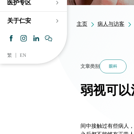
医护专区
老人科
耳鼻喉科
伤口及造口专科护理服
务
仁安心脏中心
血液及血液肿瘤科
儿科
关于仁安
主页
病人与访客
药房​
内分泌及糖尿专科诊
所
脑神经内科
牙科
仁安肾科透析中心
皮肤及性病科
普通科 / 家庭医学
繁
EN
仁安眼科中心
感染及传染病科
心理卫生服务 / 精神科
文章类别
眼科
仁安听觉中心
深切治療科
放射科 / 医疗造影
弱视可以
仁安骨科及创伤中心
病理科
仁安医院牙科中心
麻醉科
仁安整形及美容综合
专科中心
间中接触过有些病人