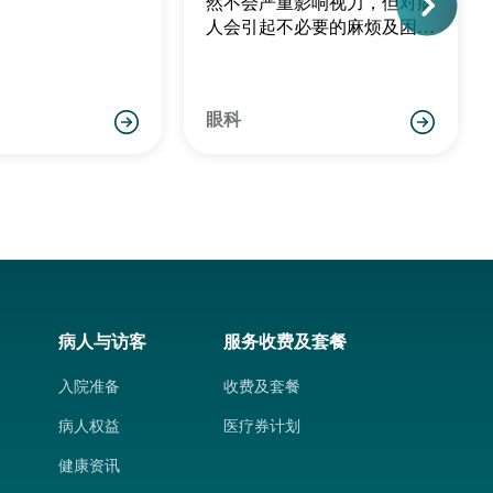
然不会严重影响视力，但对病
人会引起不必要的麻烦及困
扰。大部份流眼水的原因都是
眼睛表面受刺激而引起分泌眼
泪水的反射反应，例如眼干
眼科
症、睫毛倒生、眼石、眼皮炎
及角膜溃疡等。
病人与访客
服务收费及套餐
入院准备
收费及套餐
病人权益
医疗券计划
健康资讯