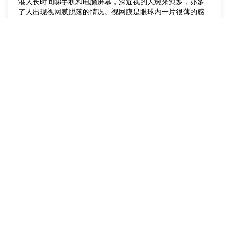
港人长时间睇手机和电脑屏幕，深近视的人愈来愈多，亦多
了人出现视网膜脱落的情况。视网膜是眼球内一片很薄的感
光细胞组织，它的功能就像相机菲林，负责塑造眼见的影
像。
眼科
服务一览
住院
服务中心
急症及门诊
大围仁安医院
医疗团队