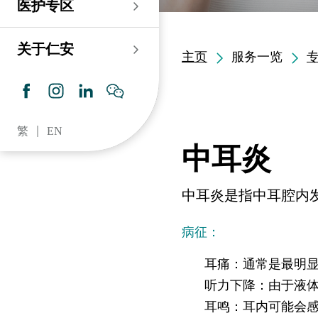
医护专区
老人科
耳鼻喉科
伤口及造口专科护理服
务
仁安心脏中心
血液及血液肿瘤科
儿科
关于仁安
主页
服务一览
药房​
内分泌及糖尿专科诊
所
脑神经内科
牙科
仁安肾科透析中心
皮肤及性病科
普通科 / 家庭医学
繁
EN
仁安眼科中心
感染及传染病科
心理卫生服务 / 精神科
中耳炎
仁安听觉中心
深切治療科
放射科 / 医疗造影
中耳炎是指中耳腔内
仁安骨科及创伤中心
病理科
病征：
仁安医院牙科中心
麻醉科
耳痛：通常是最明
仁安整形及美容综合
听力下降：由于液
专科中心
耳鸣：耳内可能会