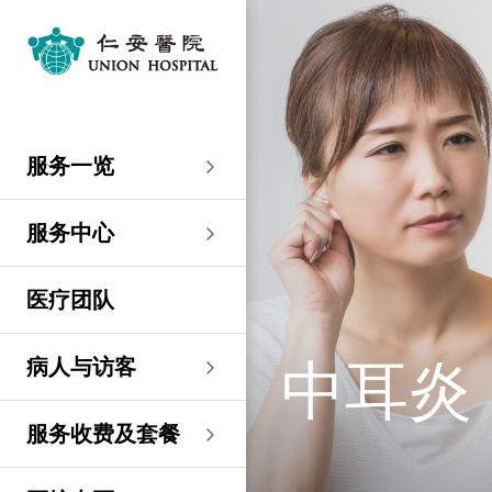
服务一览
专科服务
妇产科／生殖医学
外科
内科
儿科
其他医疗服务
服务中心
大围仁安医院
尖沙咀 H Zentre
尖沙咀美丽华广场
分科诊所
病人与访客
入院准备
病人权益
健康资讯
服务收费及套餐
医护专区
费用预算
关于仁安
仁安概览
资讯中心
联络我们
住院
急症科
普通外科
心脏科
儿科
听觉服务
大围仁安医院
仁安急症门诊中心
仁安生殖医学中心
仁安医院分科诊所 (尖
入院准备
入院前提示
病人约章
专栏文章
收费及套餐
表格下载
提高私家医院收费透明
仁安概览
关于仁安
院讯
预约及查询
服务一览
沙咀)
度的先导计划
妇产科
仁安植发中心
急症及门诊
妇产科／生殖医学
乳房健康
肠胃肝脏科
小儿外科及小儿泌尿科
健康检查
仁安微创中心
尖沙咀 H Zentre
仁安肿瘤中心
留院指南
病人权益
病人与家庭委员会
小册子
医疗券计划
费用预算
纪念日志
仁心仁术慈善计划
新闻稿
位置及交通
仁安医院分科诊所 (将
住院及手术费用预计表
生殖医学科
仁安医院分科诊所 (尖
服务中心
军澳)
专科服务
外科
泌尿外科
呼吸系统科
过敏专科服务
疫苗注射
儿科/婴儿健康中心
仁安医疗造影体检中
尖沙咀美丽华广场
部门服务时间
意见回馈
健康资讯
休假通知只适用于V-
医学研究
资讯中心
专栏文章
意见回馈
沙咀)
心
服务费用预算
CODE医生
仁安医院分科诊所
医疗团队
心胸肺外科
骨科
内分泌及糖尿科
其他医疗服务
物理治疗
乳房保健及治疗中心
分科诊所
恶劣天气安排
认证及奖项
小册子
职位空缺
其他查询
仁安医院分科诊所 (尖
(科学园)
仁安早孕中心
申请成为访院医生
沙咀) 牙科中心
神经外科 (脑及脊椎)
内科
风湿病科
营养咨询
仁安保健中心
位置及交通 (泊车及院巴)
临床绩效指标
视频
联络我们
病人与访客
中耳炎
仁安医院分科诊所
护士训练学校
仁安医院分科诊所 (尖
(马鞍山)
整形外科
肾科
肿瘤科
言语治疗
仁安内视镜及日间手
沙咀) 内视镜及日间治
感染控制
术中心
疗中心
护士网上培训系统
服务收费及套餐
仁安医院分科诊所
(CNE)
小儿外科及小儿泌尿科
过敏专科服务
眼科
足病诊治
(荃湾)
仁安综合肝脏治疗中心