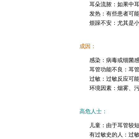
仁安医院过敏中心
耳朵流脓：如果中
发热：有些患者可
教授专科诊所
烦躁不安：尤其是
成因：
感染：病毒或细菌
耳管功能不良：耳
过敏：过敏反应可
环境因素：烟雾、
高危人士：
儿童：由于耳管较
有过敏史的人：过