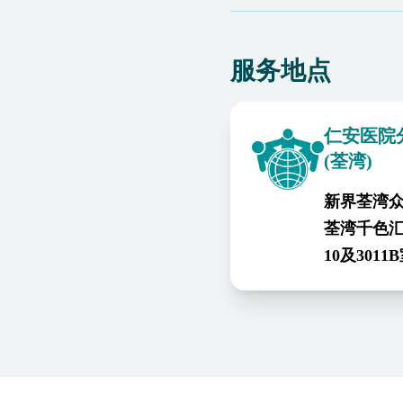
服务地点
仁安医院
(荃湾)
新界荃湾众
荃湾千色汇I,
10及3011