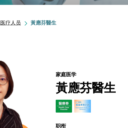
职医疗人员
黃應芬醫生
家庭医学
黃應芬醫生
职衔