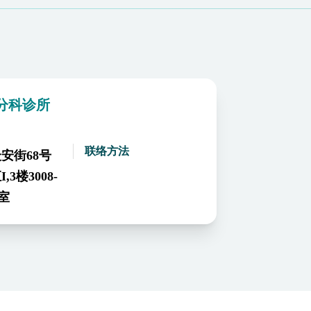
分科诊所
联络方法
安街68号
3楼3008-
B室