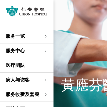
服务一览
专科服务
妇产科／生殖医学
外科
内科
儿科
其他医疗服务
服务中心
大围仁安医院
尖沙咀 H Zentre
尖沙咀美丽华广场
分科诊所
病人与访客
入院准备
病人权益
健康资讯
服务收费及套餐
医护专区
费用预算
关于仁安
仁安概览
资讯中心
联络我们
住院
急症科
普通外科
心脏科
儿科
听觉服务
大围仁安医院
仁安急症门诊中心
仁安生殖医学中心
仁安医院分科诊所 (尖
入院准备
入院前提示
病人约章
专栏文章
收费及套餐
表格下载
提高私家医院收费透明
仁安概览
关于仁安
院讯
预约及查询
服务一览
沙咀)
度的先导计划
妇产科
仁安植发中心
急症及门诊
妇产科／生殖医学
乳房健康
肠胃肝脏科
小儿外科及小儿泌尿科
健康检查
仁安微创中心
尖沙咀 H Zentre
仁安肿瘤中心
留院指南
病人权益
病人与家庭委员会
小册子
医疗券计划
费用预算
纪念日志
仁心仁术慈善计划
新闻稿
位置及交通
仁安医院分科诊所 (将
住院及手术费用预计表
生殖医学科
仁安医院分科诊所 (尖
服务中心
军澳)
专科服务
外科
泌尿外科
呼吸系统科
过敏专科服务
疫苗注射
儿科/婴儿健康中心
仁安医疗造影体检中
尖沙咀美丽华广场
部门服务时间
意见回馈
健康资讯
休假通知只适用于V-
医学研究
资讯中心
专栏文章
意见回馈
沙咀)
心
服务费用预算
CODE医生
仁安医院分科诊所
医疗团队
心胸肺外科
骨科
内分泌及糖尿科
其他医疗服务
物理治疗
乳房保健及治疗中心
分科诊所
恶劣天气安排
认证及奖项
小册子
职位空缺
其他查询
仁安医院分科诊所 (尖
(科学园)
仁安早孕中心
申请成为访院医生
沙咀) 牙科中心
神经外科 (脑及脊椎)
内科
风湿病科
营养咨询
仁安保健中心
位置及交通 (泊车及院巴)
临床绩效指标
视频
联络我们
病人与访客
黃應芬
仁安医院分科诊所
护士训练学校
仁安医院分科诊所 (尖
(马鞍山)
整形外科
肾科
肿瘤科
言语治疗
仁安内视镜及日间手
沙咀) 内视镜及日间治
感染控制
术中心
疗中心
护士网上培训系统
服务收费及套餐
仁安医院分科诊所
(CNE)
小儿外科及小儿泌尿科
过敏专科服务
眼科
足病诊治
(荃湾)
仁安综合肝脏治疗中心