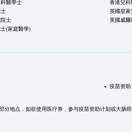
全科醫學士
香港兒科
院士
英國皇家
院院士
英國威爾
士(家庭醫學)
疫苗资助
于部分地点，如欲使用医疗券﹑参与疫苗资助计划或大肠