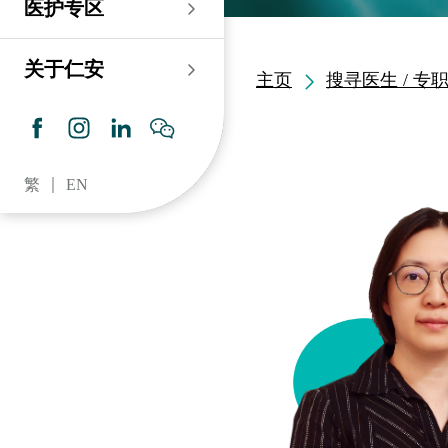
医护专区
老人科
耳鼻喉科
伤口及造口专科护理服
务
仁安心脏中心
血液及血液肿瘤科
儿科
关于仁安
主页
搜寻医生 / 专
药房​
内分泌及糖尿专科诊
所
脑神经内科
牙科
仁安肾科透析中心
皮肤及性病科
普通科 / 家庭医学
繁
EN
仁安眼科中心
感染及传染病科
心理卫生服务 / 精神科
仁安听觉中心
深切治療科
放射科 / 医疗造影
仁安骨科及创伤中心
病理科
仁安医院牙科中心
麻醉科
仁安整形及美容综合
专科中心